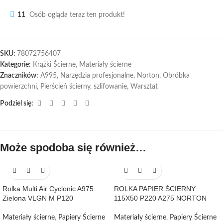
11
Osób ogląda teraz ten produkt!
SKU:
78072756407
Kategorie:
Krążki Ścierne
,
Materiały ścierne
Znaczników:
A995
,
Narzędzia profesjonalne
,
Norton
,
Obróbka
powierzchni
,
Pierścień ścierny
,
szlifowanie
,
Warsztat
Podziel się:
Może spodoba się również…
Rolka Multi Air Cyclonic A975
ROLKA PAPIER ŚCIERNY
Zielona VLGN M P120
115X50 P220 A275 NORTON
Materiały ścierne
,
Papiery Ścierne
Materiały ścierne
,
Papiery Ścierne