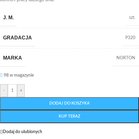
komfort pracy każdego dnia.
J. M.
szt.
GRADACJA
P320
MARKA
NORTON
98 w magazynie
-
+
DODAJ DO KOSZYKA
KUP TERAZ
Dodaj do ulubionych