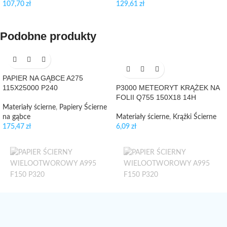
107,70
zł
129,61
zł
Podobne produkty
PAPIER NA GĄBCE A275
115X25000 P240
P3000 METEORYT KRĄŻEK NA
FOLII Q755 150X18 14H
Materiały ścierne
,
Papiery Ścierne
na gąbce
Materiały ścierne
,
Krążki Ścierne
175,47
zł
6,09
zł