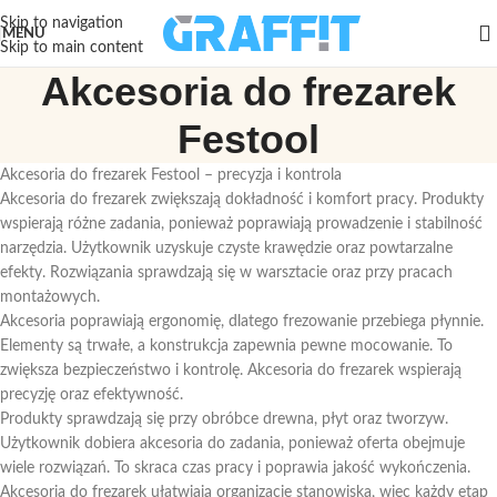
Skip to navigation
MENU
Skip to main content
Akcesoria do frezarek
Festool
Akcesoria do frezarek Festool – precyzja i kontrola
Akcesoria do frezarek zwiększają dokładność i komfort pracy. Produkty
wspierają różne zadania, ponieważ poprawiają prowadzenie i stabilność
narzędzia. Użytkownik uzyskuje czyste krawędzie oraz powtarzalne
efekty. Rozwiązania sprawdzają się w warsztacie oraz przy pracach
montażowych.
Akcesoria poprawiają ergonomię, dlatego frezowanie przebiega płynnie.
Elementy są trwałe, a konstrukcja zapewnia pewne mocowanie. To
zwiększa bezpieczeństwo i kontrolę. Akcesoria do frezarek wspierają
precyzję oraz efektywność.
Produkty sprawdzają się przy obróbce drewna, płyt oraz tworzyw.
Użytkownik dobiera akcesoria do zadania, ponieważ oferta obejmuje
wiele rozwiązań. To skraca czas pracy i poprawia jakość wykończenia.
Akcesoria do frezarek ułatwiają organizację stanowiska, więc każdy etap