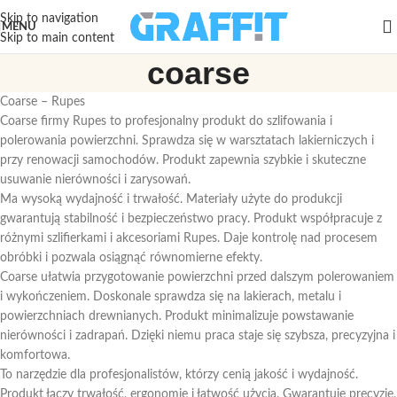
Skip to navigation
MENU
Skip to main content
coarse
Coarse – Rupes
Coarse firmy Rupes to profesjonalny produkt do szlifowania i
polerowania powierzchni. Sprawdza się w warsztatach lakierniczych i
przy renowacji samochodów. Produkt zapewnia szybkie i skuteczne
usuwanie nierówności i zarysowań.
Ma wysoką wydajność i trwałość. Materiały użyte do produkcji
gwarantują stabilność i bezpieczeństwo pracy. Produkt współpracuje z
różnymi szlifierkami i akcesoriami Rupes. Daje kontrolę nad procesem
obróbki i pozwala osiągnąć równomierne efekty.
Coarse ułatwia przygotowanie powierzchni przed dalszym polerowaniem
i wykończeniem. Doskonale sprawdza się na lakierach, metalu i
powierzchniach drewnianych. Produkt minimalizuje powstawanie
nierówności i zadrapań. Dzięki niemu praca staje się szybsza, precyzyjna i
komfortowa.
To narzędzie dla profesjonalistów, którzy cenią jakość i wydajność.
Produkt łączy trwałość, ergonomię i łatwość użycia. Gwarantuje precyzję,