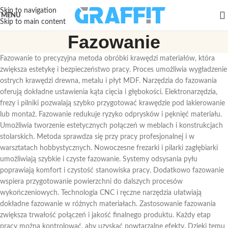
Skip to navigation
MENU
Skip to main content
Fazowanie
Fazowanie to precyzyjna metoda obróbki krawędzi materiałów, która
zwiększa estetykę i bezpieczeństwo pracy. Proces umożliwia wygładzenie
ostrych krawędzi drewna, metalu i płyt MDF. Narzędzia do fazowania
oferują dokładne ustawienia kąta cięcia i głębokości. Elektronarzędzia,
frezy i pilniki pozwalają szybko przygotować krawędzie pod lakierowanie
lub montaż. Fazowanie redukuje ryzyko odprysków i pęknięć materiału.
Umożliwia tworzenie estetycznych połączeń w meblach i konstrukcjach
stolarskich. Metoda sprawdza się przy pracy profesjonalnej i w
warsztatach hobbystycznych. Nowoczesne frezarki i pilarki zagłębiarki
umożliwiają szybkie i czyste fazowanie. Systemy odsysania pyłu
poprawiają komfort i czystość stanowiska pracy. Dodatkowo fazowanie
wspiera przygotowanie powierzchni do dalszych procesów
wykończeniowych. Technologia CNC i ręczne narzędzia ułatwiają
dokładne fazowanie w różnych materiałach. Zastosowanie fazowania
zwiększa trwałość połączeń i jakość finalnego produktu. Każdy etap
pracy można kontrolować, aby uzyskać powtarzalne efekty. Dzięki temu