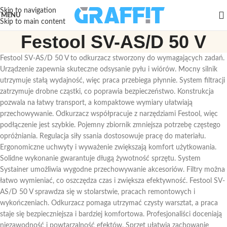
Skip to navigation
MENU
Skip to main content
Festool SV-AS/D 50 V
Festool SV-AS/D 50 V to odkurzacz stworzony do wymagających zadań.
Urządzenie zapewnia skuteczne odsysanie pyłu i wiórów. Mocny silnik
utrzymuje stałą wydajność, więc praca przebiega płynnie. System filtracji
zatrzymuje drobne cząstki, co poprawia bezpieczeństwo. Konstrukcja
pozwala na łatwy transport, a kompaktowe wymiary ułatwiają
przechowywanie. Odkurzacz współpracuje z narzędziami Festool, więc
podłączenie jest szybkie. Pojemny zbiornik zmniejsza potrzebę częstego
opróżniania. Regulacja siły ssania dostosowuje pracę do materiału.
Ergonomiczne uchwyty i wyważenie zwiększają komfort użytkowania.
Solidne wykonanie gwarantuje długą żywotność sprzętu. System
Systainer umożliwia wygodne przechowywanie akcesoriów. Filtry można
łatwo wymieniać, co oszczędza czas i zwiększa efektywność. Festool SV-
AS/D 50 V sprawdza się w stolarstwie, pracach remontowych i
wykończeniach. Odkurzacz pomaga utrzymać czysty warsztat, a praca
staje się bezpieczniejsza i bardziej komfortowa. Profesjonaliści doceniają
niezawodność i powtarzalność efektów. Sprzęt ułatwia zachowanie