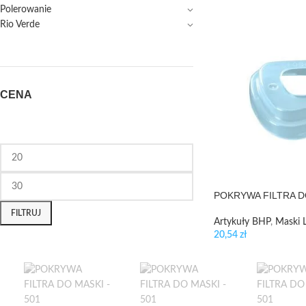
Polerowanie
Rio Verde
CENA
POKRYWA FILTRA D
FILTRUJ
Artykuły BHP
,
Maski L
20,54
zł