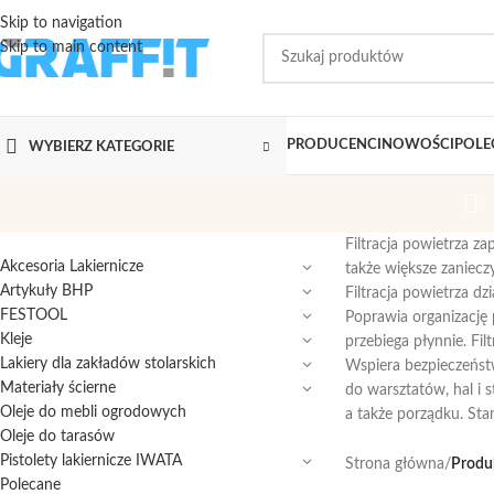
Skip to navigation
Skip to main content
PRODUCENCI
NOWOŚCI
POLE
WYBIERZ KATEGORIE
Filtracja powietrza z
Akcesoria Lakiernicze
także większe zaniecz
Artykuły BHP
Filtracja powietrza dz
FESTOOL
Poprawia organizację p
Kleje
przebiega płynnie. Fi
Lakiery dla zakładów stolarskich
Wspiera bezpieczeńst
Materiały ścierne
do warsztatów, hal i 
Oleje do mebli ogrodowych
a także porządku. St
Oleje do tarasów
Pistolety lakiernicze IWATA
Strona główna
/
Produk
Polecane