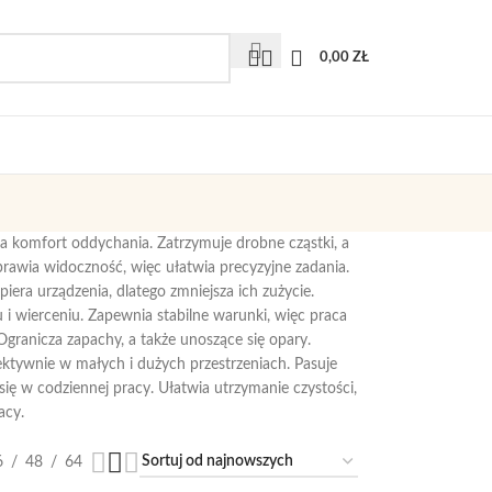
0,00
ZŁ
ia komfort oddychania. Zatrzymuje drobne cząstki, a
prawia widoczność, więc ułatwia precyzyjne zadania.
spiera urządzenia, dlatego zmniejsza ich zużycie.
iu i wierceniu. Zapewnia stabilne warunki, więc praca
 Ogranicza zapachy, a także unoszące się opary.
ktywnie w małych i dużych przestrzeniach. Pasuje
ię w codziennej pracy. Ułatwia utrzymanie czystości,
acy.
6
48
64