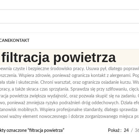
CANE
KONTAKT
filtracja powietrza
apewnia czyste i bezpieczne środowisko pracy. Usuwa pył, dlatego popraw
yszczenia. Wspiera zdrowie, ponieważ ogranicza kontakt z alergenami. Po
iała stale i skutecznie. Chroni warsztat, oraz ogranicza osiadanie kurzu. W
racy, a także skraca czas sprzątania. Sprawdza się przy szlifowaniu, cięc
ltracja powietrza zwiększa wydajność, oraz pozwala skupić się na zadaniu.
wo, ponieważ zmniejsza ryzyko podrażnień dróg oddechowych. Działa efe
stanowisk mobilnych. Wspiera profesjonalne standardy, dlatego sprawdza s
anowi ważny element nowoczesnego i dobrze zorganizowanego miejsca pr
ty oznaczone “filtracja powietrza”
Pokaż
24
3