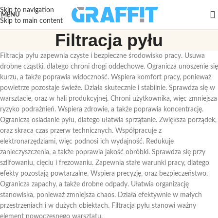
Skip to navigation
MENU
Skip to main content
Filtracja pyłu
Filtracja pyłu zapewnia czyste i bezpieczne środowisko pracy. Usuwa
drobne cząstki, dlatego chroni drogi oddechowe. Ogranicza unoszenie się
kurzu, a także poprawia widoczność. Wspiera komfort pracy, ponieważ
powietrze pozostaje świeże. Działa skutecznie i stabilnie. Sprawdza się w
warsztacie, oraz w hali produkcyjnej. Chroni użytkownika, więc zmniejsza
ryzyko podrażnień. Wspiera zdrowie, a także poprawia koncentrację.
Ogranicza osiadanie pyłu, dlatego ułatwia sprzątanie. Zwiększa porządek,
oraz skraca czas przerw technicznych. Współpracuje z
elektronarzędziami, więc podnosi ich wydajność. Redukuje
zanieczyszczenia, a także poprawia jakość obróbki. Sprawdza się przy
szlifowaniu, cięciu i frezowaniu. Zapewnia stałe warunki pracy, dlatego
efekty pozostają powtarzalne. Wspiera precyzję, oraz bezpieczeństwo.
Ogranicza zapachy, a także drobne odpady. Ułatwia organizację
stanowiska, ponieważ zmniejsza chaos. Działa efektywnie w małych
przestrzeniach i w dużych obiektach. Filtracja pyłu stanowi ważny
element nowoczesnego warsztatu.