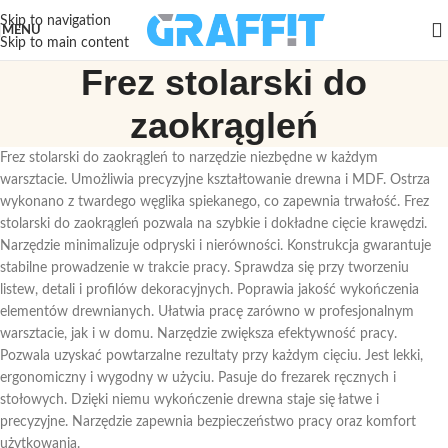
Skip to navigation
MENU
Skip to main content
Frez stolarski do
zaokrągleń
Frez stolarski do zaokrągleń to narzędzie niezbędne w każdym
warsztacie. Umożliwia precyzyjne kształtowanie drewna i MDF. Ostrza
wykonano z twardego węglika spiekanego, co zapewnia trwałość. Frez
stolarski do zaokrągleń pozwala na szybkie i dokładne cięcie krawędzi.
Narzędzie minimalizuje odpryski i nierówności. Konstrukcja gwarantuje
stabilne prowadzenie w trakcie pracy. Sprawdza się przy tworzeniu
listew, detali i profilów dekoracyjnych. Poprawia jakość wykończenia
elementów drewnianych. Ułatwia pracę zarówno w profesjonalnym
warsztacie, jak i w domu. Narzędzie zwiększa efektywność pracy.
Pozwala uzyskać powtarzalne rezultaty przy każdym cięciu. Jest lekki,
ergonomiczny i wygodny w użyciu. Pasuje do frezarek ręcznych i
stołowych. Dzięki niemu wykończenie drewna staje się łatwe i
precyzyjne. Narzędzie zapewnia bezpieczeństwo pracy oraz komfort
użytkowania.