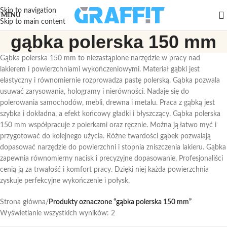
Skip to navigation
MENU
Skip to main content
gąbka polerska 150 mm
Gąbka polerska 150 mm to niezastąpione narzędzie w pracy nad
lakierem i powierzchniami wykończeniowymi. Materiał gąbki jest
elastyczny i równomiernie rozprowadza pastę polerską. Gąbka pozwala
usuwać zarysowania, hologramy i nierówności. Nadaje się do
polerowania samochodów, mebli, drewna i metalu. Praca z gąbką jest
szybka i dokładna, a efekt końcowy gładki i błyszczący. Gąbka polerska
150 mm współpracuje z polerkami oraz ręcznie. Można ją łatwo myć i
przygotować do kolejnego użycia. Różne twardości gąbek pozwalają
dopasować narzędzie do powierzchni i stopnia zniszczenia lakieru. Gąbka
zapewnia równomierny nacisk i precyzyjne dopasowanie. Profesjonaliści
cenią ją za trwałość i komfort pracy. Dzięki niej każda powierzchnia
zyskuje perfekcyjne wykończenie i połysk.
Strona główna
/
Produkty oznaczone “gąbka polerska 150 mm”
Wyświetlanie wszystkich wyników: 2