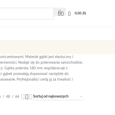
0,00
ZŁ
ńczeniowymi. Materiał gąbki jest elastyczny i
ierówności. Nadaje się do polerowania samochodów,
zący. Gąbka polerska 180 mm współpracuje z
ści gąbek pozwalają dopasować narzędzie do
sowanie. Profesjonaliści cenią ją za trwałość i
6
48
64