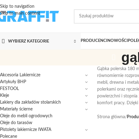
Skip to navigation
Skip to main content
PRODUCENCI
NOWOŚCI
POLE
WYBIERZ KATEGORIE
gą
Gąbka polerska 180 mm
Akcesoria Lakiernicze
równomiernie rozprow
Artykuły BHP
mebli, drewna i metal
FESTOOL
polerkami oraz ręczn
Kleje
powierzchni i stopnia
Lakiery dla zakładów stolarskich
komfort pracy. Dzięki
Materiały ścierne
Oleje do mebli ogrodowych
Strona główna
/
Produ
Oleje do tarasów
Pistolety lakiernicze IWATA
Polecane