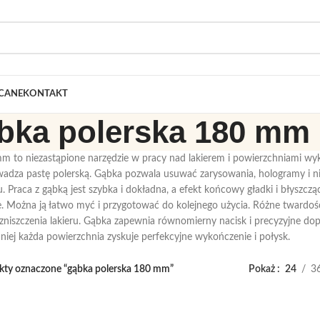
CANE
KONTAKT
bka polerska 180 mm
 to niezastąpione narzędzie w pracy nad lakierem i powierzchniami wyko
adza pastę polerską. Gąbka pozwala usuwać zarysowania, hologramy i n
u. Praca z gąbką jest szybka i dokładna, a efekt końcowy gładki i błyszc
ie. Można ją łatwo myć i przygotować do kolejnego użycia. Różne twardo
 zniszczenia lakieru. Gąbka zapewnia równomierny nacisk i precyzyjne dopa
 niej każda powierzchnia zyskuje perfekcyjne wykończenie i połysk.
kty oznaczone “gąbka polerska 180 mm”
Pokaż
24
3