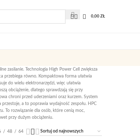
0,00
ZŁ
ne zasilanie. Technologia High Power Cell zwiększa
raca przebiega równo. Kompaktowa forma ułatwia
je do wielu elektronarzędzi, więc ułatwia
oszą obciążenie, dlatego sprawdzają się przy
udowa chroni przed uderzeniami oraz kurzem. System
a przestoje, a to poprawia wydajność zespołu. HPC
. To rozwiązanie dla osób, które cenią moc,
awet przy dużym obciążeniu.
6
48
64