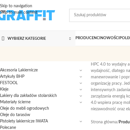
Skip to navigation
Skip to main content
PRODUCENCI
NOWOŚCI
POLE
WYBIERZ KATEGORIE
HPC 4.0 to wydajny ak
Akcesoria Lakiernicze
wydajność, dlatego na
Artykuły BHP
manewrowanie i popraw
FESTOOL
organizację pracy. Je
Kleje
intensywnych zadaniac
Lakiery dla zakładów stolarskich
zarządzania energią k
Materiały ścierne
4.0 wspiera pracę mob
Oleje do mebli ogrodowych
niezawodność oraz el
Oleje do tarasów
Pistolety lakiernicze IWATA
Strona główna
/
Produ
Polecane