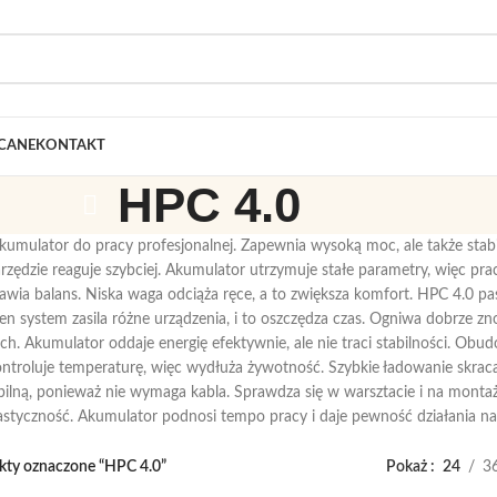
CANE
KONTAKT
HPC 4.0
umulator do pracy profesjonalnej. Zapewnia wysoką moc, ale także stabil
rzędzie reaguje szybciej. Akumulator utrzymuje stałe parametry, więc p
ia balans. Niska waga odciąża ręce, a to zwiększa komfort. HPC 4.0 pasu
den system zasila różne urządzenia, i to oszczędza czas. Ogniwa dobrze zn
h. Akumulator oddaje energię efektywnie, ale nie traci stabilności. Ob
ontroluje temperaturę, więc wydłuża żywotność. Szybkie ładowanie skrac
ilną, ponieważ nie wymaga kabla. Sprawdza się w warsztacie i na montażu
astyczność. Akumulator podnosi tempo pracy i daje pewność działania n
kty oznaczone “HPC 4.0”
Pokaż
24
3