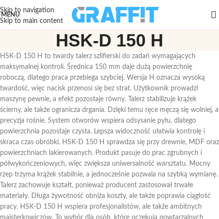
Skip to navigation
MENU
Skip to main content
HSK-D 150 H
HSK-D 150 H to twardy talerz szlifierski do zadań wymagających
maksymalnej kontroli. Średnica 150 mm daje dużą powierzchnię
roboczą, dlatego praca przebiega szybciej. Wersja H oznacza wysoką
twardość, więc nacisk przenosi się bez strat. Użytkownik prowadzi
maszynę pewnie, a efekt pozostaje równy. Talerz stabilizuje krążek
ścierny, ale także ogranicza drgania. Dzięki temu ręce męczą się wolniej, a
precyzja rośnie. System otworów wspiera odsysanie pyłu, dlatego
powierzchnia pozostaje czysta. Lepsza widoczność ułatwia kontrolę i
skraca czas obróbki. HSK-D 150 H sprawdza się przy drewnie, MDF oraz
powierzchniach lakierowanych. Produkt pasuje do prac zgrubnych i
półwykończeniowych, więc zwiększa uniwersalność warsztatu. Mocny
rzep trzyma krążek stabilnie, a jednocześnie pozwala na szybką wymianę.
Talerz zachowuje kształt, ponieważ producent zastosował trwałe
materiały. Długa żywotność obniża koszty, ale także poprawia ciągłość
pracy. HSK-D 150 H wspiera profesjonalistów, ale także ambitnych
majsterkowiczów. To wybór dla osób, które oczekują powtarzalnych