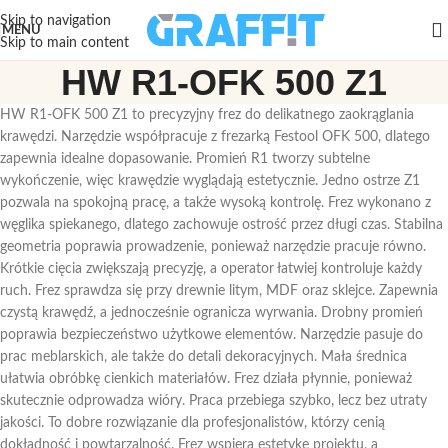
Skip to navigation
MENU
Skip to main content
HW R1-OFK 500 Z1
HW R1-OFK 500 Z1 to precyzyjny frez do delikatnego zaokrąglania
krawędzi. Narzędzie współpracuje z frezarką Festool OFK 500, dlatego
zapewnia idealne dopasowanie. Promień R1 tworzy subtelne
wykończenie, więc krawędzie wyglądają estetycznie. Jedno ostrze Z1
pozwala na spokojną pracę, a także wysoką kontrolę. Frez wykonano z
węglika spiekanego, dlatego zachowuje ostrość przez długi czas. Stabilna
geometria poprawia prowadzenie, ponieważ narzędzie pracuje równo.
Krótkie cięcia zwiększają precyzję, a operator łatwiej kontroluje każdy
ruch. Frez sprawdza się przy drewnie litym, MDF oraz sklejce. Zapewnia
czystą krawędź, a jednocześnie ogranicza wyrwania. Drobny promień
poprawia bezpieczeństwo użytkowe elementów. Narzędzie pasuje do
prac meblarskich, ale także do detali dekoracyjnych. Mała średnica
ułatwia obróbkę cienkich materiałów. Frez działa płynnie, ponieważ
skutecznie odprowadza wióry. Praca przebiega szybko, lecz bez utraty
jakości. To dobre rozwiązanie dla profesjonalistów, którzy cenią
dokładność i powtarzalność. Frez wspiera estetykę projektu, a