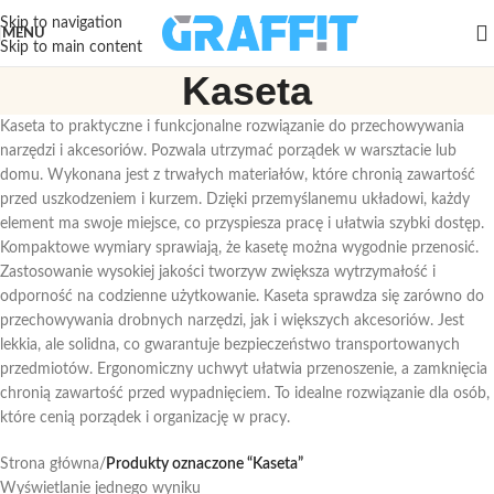
Skip to navigation
MENU
Skip to main content
Kaseta
Kaseta to praktyczne i funkcjonalne rozwiązanie do przechowywania
narzędzi i akcesoriów. Pozwala utrzymać porządek w warsztacie lub
domu. Wykonana jest z trwałych materiałów, które chronią zawartość
przed uszkodzeniem i kurzem. Dzięki przemyślanemu układowi, każdy
element ma swoje miejsce, co przyspiesza pracę i ułatwia szybki dostęp.
Kompaktowe wymiary sprawiają, że kasetę można wygodnie przenosić.
Zastosowanie wysokiej jakości tworzyw zwiększa wytrzymałość i
odporność na codzienne użytkowanie. Kaseta sprawdza się zarówno do
przechowywania drobnych narzędzi, jak i większych akcesoriów. Jest
lekkia, ale solidna, co gwarantuje bezpieczeństwo transportowanych
przedmiotów. Ergonomiczny uchwyt ułatwia przenoszenie, a zamknięcia
chronią zawartość przed wypadnięciem. To idealne rozwiązanie dla osób,
które cenią porządek i organizację w pracy.
Strona główna
/
Produkty oznaczone “Kaseta”
Wyświetlanie jednego wyniku