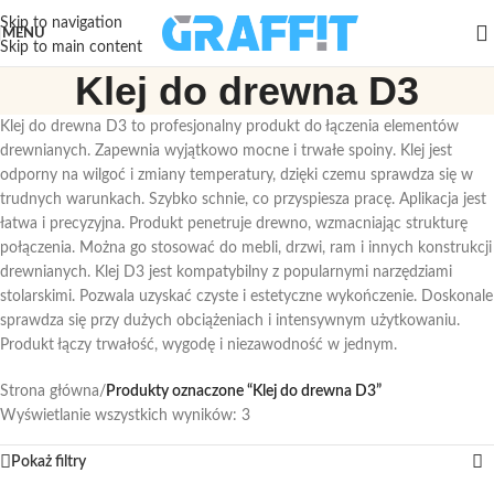
Skip to navigation
MENU
Skip to main content
Klej do drewna D3
Klej do drewna D3 to profesjonalny produkt do łączenia elementów
drewnianych. Zapewnia wyjątkowo mocne i trwałe spoiny. Klej jest
odporny na wilgoć i zmiany temperatury, dzięki czemu sprawdza się w
trudnych warunkach. Szybko schnie, co przyspiesza pracę. Aplikacja jest
łatwa i precyzyjna. Produkt penetruje drewno, wzmacniając strukturę
połączenia. Można go stosować do mebli, drzwi, ram i innych konstrukcji
drewnianych. Klej D3 jest kompatybilny z popularnymi narzędziami
stolarskimi. Pozwala uzyskać czyste i estetyczne wykończenie. Doskonale
sprawdza się przy dużych obciążeniach i intensywnym użytkowaniu.
Produkt łączy trwałość, wygodę i niezawodność w jednym.
Strona główna
/
Produkty oznaczone “Klej do drewna D3”
Wyświetlanie wszystkich wyników: 3
Pokaż filtry