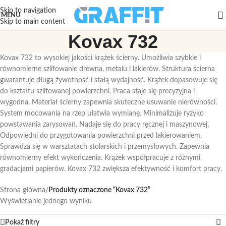
Skip to navigation
MENU
Skip to main content
Kovax 732
Kovax 732 to wysokiej jakości krążek ścierny. Umożliwia szybkie i
równomierne szlifowanie drewna, metalu i lakierów. Struktura ścierna
gwarantuje długą żywotność i stałą wydajność. Krążek dopasowuje się
do kształtu szlifowanej powierzchni. Praca staje się precyzyjna i
wygodna. Materiał ścierny zapewnia skuteczne usuwanie nierówności.
System mocowania na rzep ułatwia wymianę. Minimalizuje ryzyko
powstawania zarysowań. Nadaje się do pracy ręcznej i maszynowej.
Odpowiedni do przygotowania powierzchni przed lakierowaniem.
Sprawdza się w warsztatach stolarskich i przemysłowych. Zapewnia
równomierny efekt wykończenia. Krążek współpracuje z różnymi
gradacjami papierów. Kovax 732 zwiększa efektywność i komfort pracy.
Strona główna
/
Produkty oznaczone “Kovax 732”
Wyświetlanie jednego wyniku
Pokaż filtry