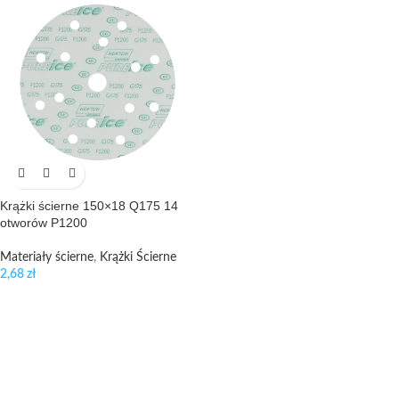
Krążki ścierne 150×18 Q175 14
otworów P1200
Materiały ścierne
,
Krążki Ścierne
2,68
zł