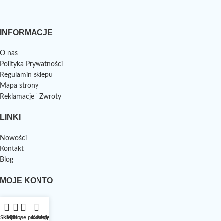
INFORMACJE
O nas
Polityka Prywatności
Regulamin sklepu
Mapa strony
Reklamacje i Zwroty
LINKI
Nowości
Kontakt
Blog
MOJE KONTO
Kokpit
Zamówienia
Sklep
Ulubione produkty
Filtry
Koszyk
Moje konto