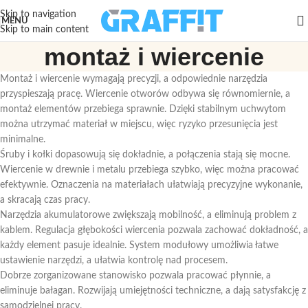
Skip to navigation
MENU
Skip to main content
montaż i wiercenie
Montaż i wiercenie wymagają precyzji, a odpowiednie narzędzia
przyspieszają pracę. Wiercenie otworów odbywa się równomiernie, a
montaż elementów przebiega sprawnie. Dzięki stabilnym uchwytom
można utrzymać materiał w miejscu, więc ryzyko przesunięcia jest
minimalne.
Śruby i kołki dopasowują się dokładnie, a połączenia stają się mocne.
Wiercenie w drewnie i metalu przebiega szybko, więc można pracować
efektywnie. Oznaczenia na materiałach ułatwiają precyzyjne wykonanie,
a skracają czas pracy.
Narzędzia akumulatorowe zwiększają mobilność, a eliminują problem z
kablem. Regulacja głębokości wiercenia pozwala zachować dokładność, a
każdy element pasuje idealnie. System modułowy umożliwia łatwe
ustawienie narzędzi, a ułatwia kontrolę nad procesem.
Dobrze zorganizowane stanowisko pozwala pracować płynnie, a
eliminuje bałagan. Rozwijają umiejętności techniczne, a dają satysfakcję z
samodzielnej pracy.