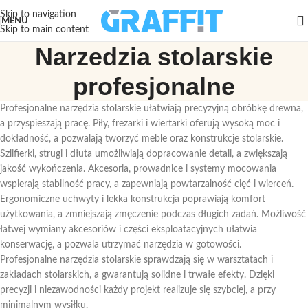
Skip to navigation
MENU
Skip to main content
Narzedzia stolarskie
profesjonalne
Profesjonalne narzędzia stolarskie ułatwiają precyzyjną obróbkę drewna,
a przyspieszają pracę. Piły, frezarki i wiertarki oferują wysoką moc i
dokładność, a pozwalają tworzyć meble oraz konstrukcje stolarskie.
Szlifierki, strugi i dłuta umożliwiają dopracowanie detali, a zwiększają
jakość wykończenia. Akcesoria, prowadnice i systemy mocowania
wspierają stabilność pracy, a zapewniają powtarzalność cięć i wierceń.
Ergonomiczne uchwyty i lekka konstrukcja poprawiają komfort
użytkowania, a zmniejszają zmęczenie podczas długich zadań. Możliwość
łatwej wymiany akcesoriów i części eksploatacyjnych ułatwia
konserwację, a pozwala utrzymać narzędzia w gotowości.
Profesjonalne narzędzia stolarskie sprawdzają się w warsztatach i
zakładach stolarskich, a gwarantują solidne i trwałe efekty. Dzięki
precyzji i niezawodności każdy projekt realizuje się szybciej, a przy
minimalnym wysiłku.