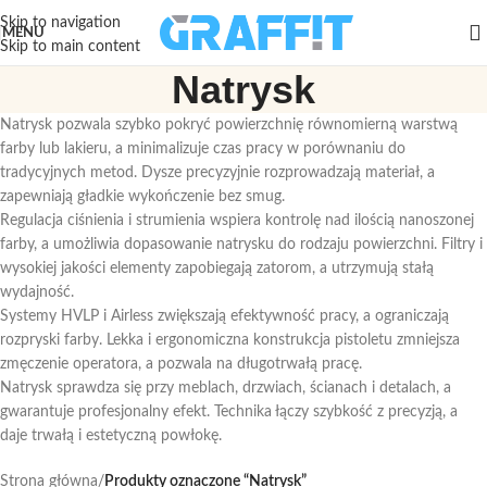
Skip to navigation
MENU
Skip to main content
Natrysk
Natrysk pozwala szybko pokryć powierzchnię równomierną warstwą
farby lub lakieru, a minimalizuje czas pracy w porównaniu do
tradycyjnych metod. Dysze precyzyjnie rozprowadzają materiał, a
zapewniają gładkie wykończenie bez smug.
Regulacja ciśnienia i strumienia wspiera kontrolę nad ilością nanoszonej
farby, a umożliwia dopasowanie natrysku do rodzaju powierzchni. Filtry i
wysokiej jakości elementy zapobiegają zatorom, a utrzymują stałą
wydajność.
Systemy HVLP i Airless zwiększają efektywność pracy, a ograniczają
rozpryski farby. Lekka i ergonomiczna konstrukcja pistoletu zmniejsza
zmęczenie operatora, a pozwala na długotrwałą pracę.
Natrysk sprawdza się przy meblach, drzwiach, ścianach i detalach, a
gwarantuje profesjonalny efekt. Technika łączy szybkość z precyzją, a
daje trwałą i estetyczną powłokę.
Strona główna
/
Produkty oznaczone “Natrysk”