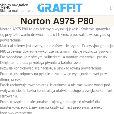
Skip to navigation
MENU
Skip to main content
Norton A975 P80
Norton A975 P80 to pas ścierny o wysokiej jakości. Świetnie sprawdza
się przy szlifowaniu drewna, metalu i lakieru, a pozwala uzyskać gładką
powierzchnię.
Materiał ścierny jest trwały, a nie zużywa się szybko. Precyzyjna gradacja
P80 zapewnia dokładne wykończenie, a minimalizuje ryzyko zarysowań.
Pas współpracuje z różnymi szlifierkami, a montaż jest szybki i prosty.
Dzięki temu praca przebiega płynnie, a komfortowo.
Pozwala kontrolować siłę nacisku, a uzyskać równą powierzchnię.
Produkt jest odporny na pylenie, a zachowuje wydajność nawet przy
długiej pracy.
Pasek zachowuje równomierną ścieralność, a nie traci właściwości pod
wpływem ciepła. Lekka konstrukcja ułatwia obsługę, a zwiększa komfort
szlifowania.
Produkt wspiera profesjonalne projekty, a nadaje się również dla
majsterkowiczów. Dzięki niemu każdy szlif jest precyzyjny, a efekt
końcowy estetyczny.