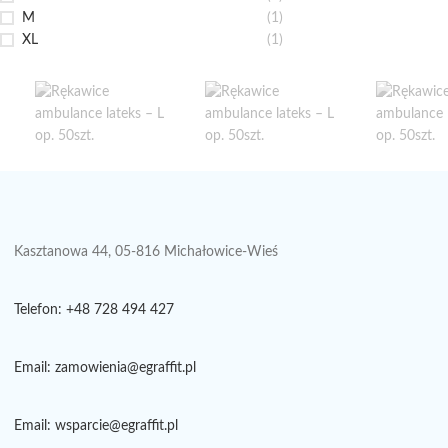
M
(1)
XL
(1)
Kasztanowa 44, 05-816 Michałowice-Wieś
Telefon: +48 728 494 427
Email: zamowienia@egraffit.pl
Email: wsparcie@egraffit.pl