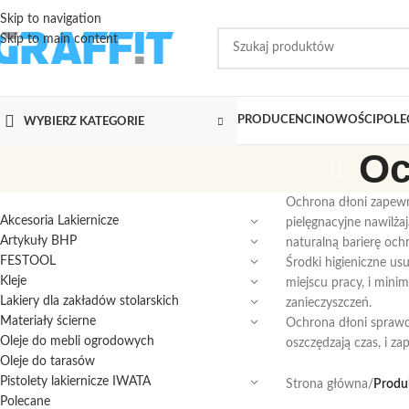
Skip to navigation
Skip to main content
PRODUCENCI
NOWOŚCI
POLE
WYBIERZ KATEGORIE
Oc
Ochrona dłoni zapewn
Akcesoria Lakiernicze
pielęgnacyjne nawilża
Artykuły BHP
naturalną barierę och
FESTOOL
Środki higieniczne us
Kleje
miejscu pracy, i mini
Lakiery dla zakładów stolarskich
zanieczyszczeń.
Materiały ścierne
Ochrona dłoni sprawdz
Oleje do mebli ogrodowych
oszczędzają czas, i z
Oleje do tarasów
Pistolety lakiernicze IWATA
Strona główna
/
Produk
Polecane