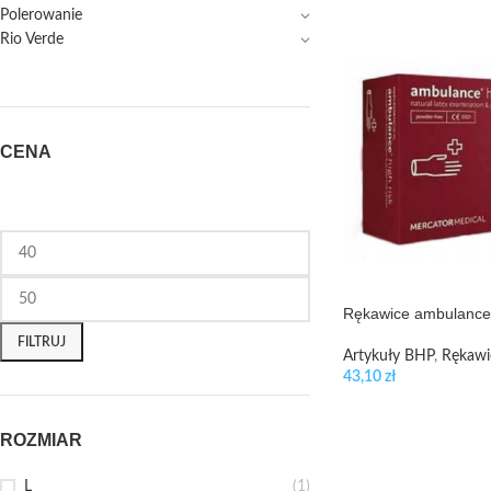
Polerowanie
Rio Verde
CENA
Rękawice ambulance l
FILTRUJ
Artykuły BHP
,
Rękawi
43,10
zł
ROZMIAR
L
(1)