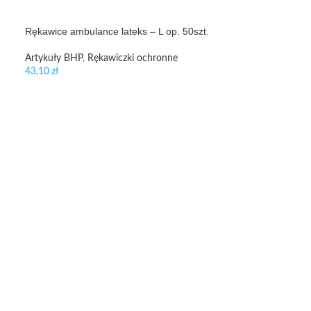
Rękawice ambulance lateks – L op. 50szt.
Artykuły BHP
,
Rękawiczki ochronne
43,10
zł