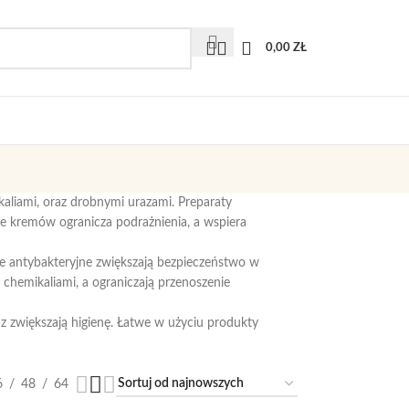
0,00
ZŁ
aliami, oraz drobnymi urazami. Preparaty
nie kremów ogranicza podrażnienia, a wspiera
ele antybakteryjne zwiększają bezpieczeństwo w
 chemikaliami, a ograniczają przenoszenie
z zwiększają higienę. Łatwe w użyciu produkty
6
48
64