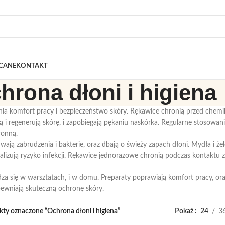
CANE
KONTAKT
hrona dłoni i higiena
ia komfort pracy i bezpieczeństwo skóry. Rękawice chronią przed chemik
ją i regenerują skórę, i zapobiegają pękaniu naskórka. Regularne stosowa
ronną.
uwają zabrudzenia i bakterie, oraz dbają o świeży zapach dłoni. Mydła i ż
malizują ryzyko infekcji. Rękawice jednorazowe chronią podczas kontaktu z
a się w warsztatach, i w domu. Preparaty poprawiają komfort pracy, ora
apewniają skuteczną ochronę skóry.
ty oznaczone “Ochrona dłoni i higiena”
Pokaż
24
3