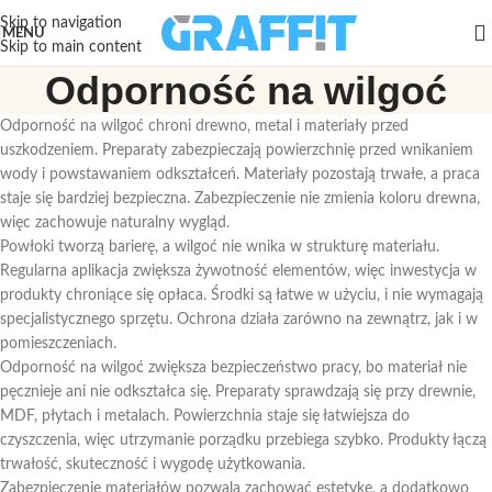
Skip to navigation
MENU
Skip to main content
Odporność na wilgoć
Odporność na wilgoć chroni drewno, metal i materiały przed
uszkodzeniem. Preparaty zabezpieczają powierzchnię przed wnikaniem
wody i powstawaniem odkształceń. Materiały pozostają trwałe, a praca
staje się bardziej bezpieczna. Zabezpieczenie nie zmienia koloru drewna,
więc zachowuje naturalny wygląd.
Powłoki tworzą barierę, a wilgoć nie wnika w strukturę materiału.
Regularna aplikacja zwiększa żywotność elementów, więc inwestycja w
produkty chroniące się opłaca. Środki są łatwe w użyciu, i nie wymagają
specjalistycznego sprzętu. Ochrona działa zarówno na zewnątrz, jak i w
pomieszczeniach.
Odporność na wilgoć zwiększa bezpieczeństwo pracy, bo materiał nie
pęcznieje ani nie odkształca się. Preparaty sprawdzają się przy drewnie,
MDF, płytach i metalach. Powierzchnia staje się łatwiejsza do
czyszczenia, więc utrzymanie porządku przebiega szybko. Produkty łączą
trwałość, skuteczność i wygodę użytkowania.
Zabezpieczenie materiałów pozwala zachować estetykę, a dodatkowo