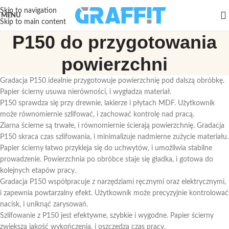
Skip to navigation
MENU
Skip to main content
P150 do przygotowania
powierzchni
Gradacja P150 idealnie przygotowuje powierzchnię pod dalszą obróbkę.
Papier ścierny usuwa nierówności, i wygładza materiał.
P150 sprawdza się przy drewnie, lakierze i płytach MDF. Użytkownik
może równomiernie szlifować, i zachować kontrolę nad pracą.
Ziarna ścierne są trwałe, i równomiernie ścierają powierzchnię. Gradacja
P150 skraca czas szlifowania, i minimalizuje nadmierne zużycie materiału.
Papier ścierny łatwo przykleja się do uchwytów, i umożliwia stabilne
prowadzenie. Powierzchnia po obróbce staje się gładka, i gotowa do
kolejnych etapów pracy.
Gradacja P150 współpracuje z narzędziami ręcznymi oraz elektrycznymi,
i zapewnia powtarzalny efekt. Użytkownik może precyzyjnie kontrolować
nacisk, i uniknąć zarysowań.
Szlifowanie z P150 jest efektywne, szybkie i wygodne. Papier ścierny
zwiększa jakość wykończenia, i oszczędza czas pracy.