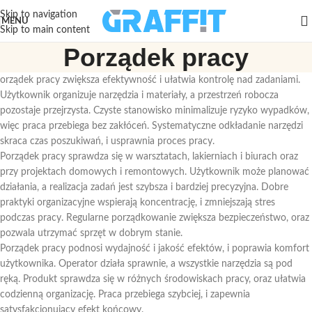
Skip to navigation
MENU
Skip to main content
Porządek pracy
orządek pracy zwiększa efektywność i ułatwia kontrolę nad zadaniami.
Użytkownik organizuje narzędzia i materiały, a przestrzeń robocza
pozostaje przejrzysta. Czyste stanowisko minimalizuje ryzyko wypadków,
więc praca przebiega bez zakłóceń. Systematyczne odkładanie narzędzi
skraca czas poszukiwań, i usprawnia proces pracy.
Porządek pracy sprawdza się w warsztatach, lakierniach i biurach oraz
przy projektach domowych i remontowych. Użytkownik może planować
działania, a realizacja zadań jest szybsza i bardziej precyzyjna. Dobre
praktyki organizacyjne wspierają koncentrację, i zmniejszają stres
podczas pracy. Regularne porządkowanie zwiększa bezpieczeństwo, oraz
pozwala utrzymać sprzęt w dobrym stanie.
Porządek pracy podnosi wydajność i jakość efektów, i poprawia komfort
użytkownika. Operator działa sprawnie, a wszystkie narzędzia są pod
ręką. Produkt sprawdza się w różnych środowiskach pracy, oraz ułatwia
codzienną organizację. Praca przebiega szybciej, i zapewnia
satysfakcjonujący efekt końcowy.