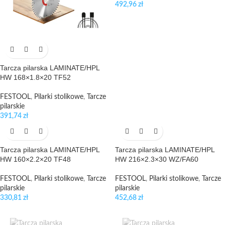
492,96
zł
Tarcza pilarska LAMINATE/HPL
HW 168×1.8×20 TF52
FESTOOL
,
Pilarki stolikowe
,
Tarcze
pilarskie
391,74
zł
Tarcza pilarska LAMINATE/HPL
Tarcza pilarska LAMINATE/HPL
HW 160×2.2×20 TF48
HW 216×2.3×30 WZ/FA60
FESTOOL
,
Pilarki stolikowe
,
Tarcze
FESTOOL
,
Pilarki stolikowe
,
Tarcze
pilarskie
pilarskie
330,81
zł
452,68
zł