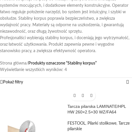
systemów mocujących, i dodatkowe elementy konstrukcyjne. Operator
łatwo reguluje położenie narzędzi, bo system jest intuicyjny, i szybki w
obsłudze. Stabilny korpus poprawia bezpieczeństwo, a zwiększa
wydajność pracy. Materiały są odporne na uszkodzenia, i gwarantują
niezawodność, oraz długą żywotność sprzętu.
Profesjonaliści wybierają stabilny korpus, i doceniają jego wytrzymałość,
oraz łatwość użytkowania. Produkt zapewnia pewne i wygodne
stanowisko pracy, a zwiększa efektywność operatora.
Strona główna
/
Produkty oznaczone “Stabilny korpus”
Wyświetlanie wszystkich wyników: 4
Pokaż filtry
Tarcza pilarska LAMINATE/HPL
HW 260×2.5×30 WZ/FA64
FESTOOL
,
Pilarki stolikowe
,
Tarcze
pilarskie