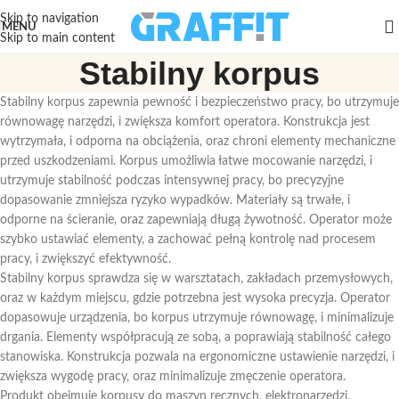
Skip to navigation
MENU
Skip to main content
Stabilny korpus
Stabilny korpus zapewnia pewność i bezpieczeństwo pracy, bo utrzymuje
równowagę narzędzi, i zwiększa komfort operatora. Konstrukcja jest
wytrzymała, i odporna na obciążenia, oraz chroni elementy mechaniczne
przed uszkodzeniami. Korpus umożliwia łatwe mocowanie narzędzi, i
utrzymuje stabilność podczas intensywnej pracy, bo precyzyjne
dopasowanie zmniejsza ryzyko wypadków. Materiały są trwałe, i
odporne na ścieranie, oraz zapewniają długą żywotność. Operator może
szybko ustawiać elementy, a zachować pełną kontrolę nad procesem
pracy, i zwiększyć efektywność.
Stabilny korpus sprawdza się w warsztatach, zakładach przemysłowych,
oraz w każdym miejscu, gdzie potrzebna jest wysoka precyzja. Operator
dopasowuje urządzenia, bo korpus utrzymuje równowagę, i minimalizuje
drgania. Elementy współpracują ze sobą, a poprawiają stabilność całego
stanowiska. Konstrukcja pozwala na ergonomiczne ustawienie narzędzi, i
zwiększa wygodę pracy, oraz minimalizuje zmęczenie operatora.
Produkt obejmuje korpusy do maszyn ręcznych, elektronarzędzi,