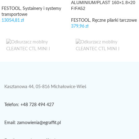
ALUMINIUM/PLAST 160×1.8×20
F/FA52
FESTOOL
,
Systainery i systemy
transportowe
13054,81
zł
FESTOOL
,
Ręczne pilarki tarczowe
379,96
zł
Kasztanowa 44, 05-816 Michałowice-Wieś
Telefon: +48 728 494 427
Email: zamowienia@egraffit.pl