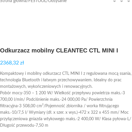
Strona główna
/
FESTOOL
/
Odsysanie
Odkurzacz mobilny CLEANTEC CTL MINI I
2368,32
zł
Kompaktowy i mobilny odkurzacz CTL MINI I z regulowana mocą ssania,
technologia Bluetooth i łatwym przechowywaniem. Idealny do prac
montażowych, wykończeniowych i renowacyjnych.
Pobór mocy-350 – 1 200 W/ Wielkość przepływu powietrza maks.-3
700,00 l/min/ Podciśnienie maks.-24 000,00 Pa/ Powierzchnia
filtracyjna-3 508,00 cm²/Pojemność zbiornika / worka filtrującego
maks.-10/7,5 l/ Wymiary (dł. x szer. x wys.)-472 x 322 x 455 mm/ Moc
przyłączeniowa gniazda wtykowego maks.-2 400,00 W/ Klasa pyłowa-L/
Długość przewodu-7,50 m