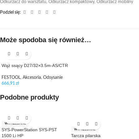
Odkurzacz do warsztatu
,
Odkurzacz kompaktowy
,
Odkurzacz mobilny
Podziel się:
Może spodoba się również…
Wąż ssący D27/32×3.5m-AS/CTR
FESTOOL
,
Akcesoria
,
Odsysanie
666,91
zł
Podobne produkty
WYPRZEDANE
SYS-PowerStation SYS-PST
WYPRZEDANE
1500 Li HP
Tarcza pilarska