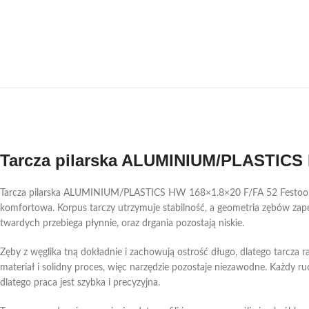
Tarcza pilarska ALUMINIUM/PLASTICS 
Tarcza pilarska ALUMINIUM/PLASTICS HW 168×1.8×20 F/FA 52 Festool pracu
komfortowa. Korpus tarczy utrzymuje stabilność, a geometria zębów zapew
twardych przebiega płynnie, oraz drgania pozostają niskie.
Zęby z węglika tną dokładnie i zachowują ostrość długo, dlatego tarcza r
materiał i solidny proces, więc narzędzie pozostaje niezawodne. Każdy r
dlatego praca jest szybka i precyzyjna.