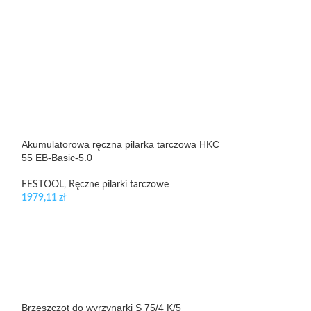
Akumulatorowa ręczna pilarka tarczowa HKC
Tarcza pilarsk
55 EB-Basic-5.0
160×1.8×20 W28
FESTOOL
,
Ręczne pilarki tarczowe
FESTOOL
,
Pilarki
1979,11
zł
139,15
zł
Brzeszczot do wyrzynarki S 75/4 K/5