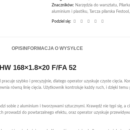
Znaczników:
Narzędzia do warsztatu
,
Pilark
aluminium i plastiku
,
Tarcza pilarska Festool
,
Podziel się:
OPIS
INFORMACJA O WYSYŁCE
HW 168×1.8×20 F/FA 52
je szybko i precyzyjnie, dlatego operator uzyskuje czyste cięcia. Konst
nia równą linię cięcia. Użytkownik kontroluje każdy ruch, i dzięki temu
adzi sobie z aluminium i tworzywami sztucznymi. Krawędź nie tępi się, a c
uch prowadzi do powtarzalnego efektu, oraz operator uzyskuje przewidywa