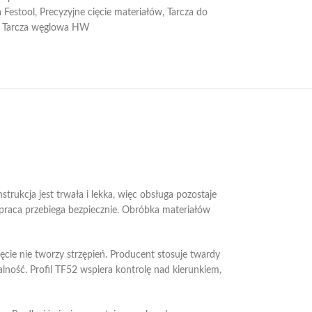
a Festool
,
Precyzyjne cięcie materiałów
,
Tarcza do
Tarcza węglowa HW
rukcja jest trwała i lekka, więc obsługa pozostaje
 praca przebiega bezpiecznie. Obróbka materiałów
ięcie nie tworzy strzępień. Producent stosuje twardy
lność. Profil TF52 wspiera kontrolę nad kierunkiem,