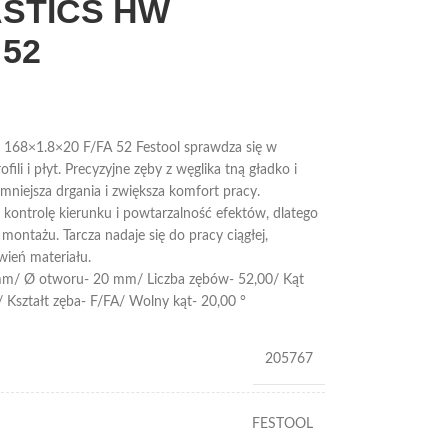
ASTICS HW
 52
168×1.8×20 F/FA 52 Festool sprawdza się w
li i płyt. Precyzyjne zęby z węglika tną gładko i
niejsza drgania i zwiększa komfort pracy.
, kontrolę kierunku i powtarzalność efektów, dlatego
montażu. Tarcza nadaje się do pracy ciągłej,
wień materiału.
 mm/ Ø otworu- 20 mm/ Liczba zębów- 52,00/ Kąt
/ Kształt zęba- F/FA/ Wolny kąt- 20,00 °
205767
FESTOOL