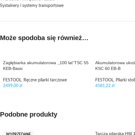
Systainery i systemy transportowe
Może spodoba się również…
Zagłębiarka akumulatorowa ,,100 lat”TSC 55
Akumulatorowa uko
KEB-Basic
KSC 60 EB-B
FESTOOL
,
Ręczne pilarki tarczowe
FESTOOL
,
Pilarki sto
2499,00
zł
4581,22
zł
Podobne produkty
Tarcza pilarska HW
WYPRZEDANE