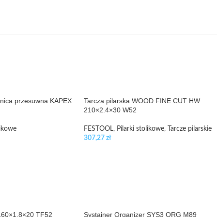
śnica przesuwna KAPEX
Tarcza pilarska WOOD FINE CUT HW
210×2.4×30 W52
likowe
FESTOOL
,
Pilarki stolikowe
,
Tarcze pilarskie
307,27
zł
 160×1.8×20 TF52
Systainer Organizer SYS3 ORG M89