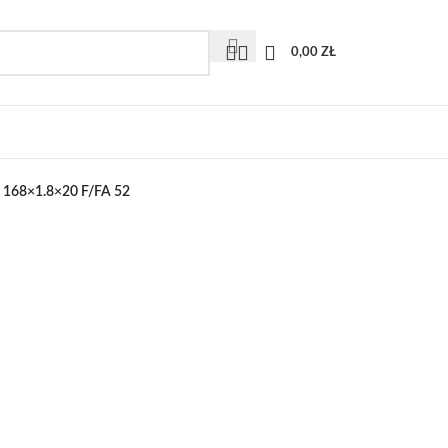
0,00
ZŁ
 168×1.8×20 F/FA 52