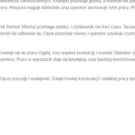
kę elementów cienkościennych. Krawędź pozostaje gładka, a materiał nie pę
cy. Maszyna reaguje dokładnie, oraz operator zachowuje rytm pracy. Proj
k Festool. Montaż przebiega szybko, i użytkownik nie traci czasu. Tarcz
riał nie odbarwia się. Cięcie pozostaje równe, i operator uzyskuje czysto
e się do pracy ciągłej, oraz wspiera produkcję i montaż. Operator otrz
miany. Praca w warsztacie staje się łatwiejsza, oraz bardziej komfortowa
y precyzję i wydajność. Dzięki trwałej konstrukcji i stabilnej pracy s