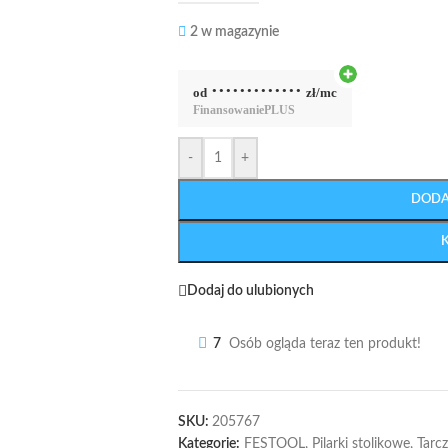
2 w magazynie
·············
od
zł/mc
Finansowanie
PLUS
-
+
DODA
Dodaj do ulubionych
7
Osób ogląda teraz ten produkt!
SKU:
205767
Kategorie:
FESTOOL
,
Pilarki stolikowe
,
Tarcz