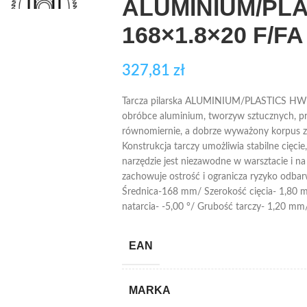
ALUMINIUM/PL
168×1.8×20 F/FA
327,81
zł
Tarcza pilarska ALUMINIUM/PLASTICS HW 
obróbce aluminium, tworzyw sztucznych, profi
równomiernie, a dobrze wyważony korpus zm
Konstrukcja tarczy umożliwia stabilne cięcie
narzędzie jest niezawodne w warsztacie i na 
zachowuje ostrość i ogranicza ryzyko odbar
Średnica-168 mm/ Szerokość cięcia- 1,80
natarcia- -5,00 °/ Grubość tarczy- 1,20 mm
EAN
MARKA