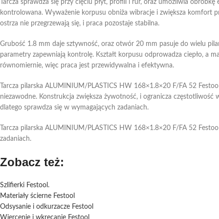
Tarcza sprawdza się przy cięciu płyt, profili i rur, oraz umożliwia obrób
kontrolowana. Wyważenie korpusu obniża wibracje i zwiększa komfort pra
ostrza nie przegrzewają się, i praca pozostaje stabilna.
Grubość 1.8 mm daje sztywność, oraz otwór 20 mm pasuje do wielu pilare
parametry zapewniają kontrolę. Kształt korpusu odprowadza ciepło, a mate
równomiernie, więc praca jest przewidywalna i efektywna.
Tarcza pilarska ALUMINIUM/PLASTICS HW 168×1.8×20 F/FA 52 Festool nadaj
niezawodne. Konstrukcja zwiększa żywotność, i ogranicza częstotliwość wy
dlatego sprawdza się w wymagających zadaniach.
Tarcza pilarska ALUMINIUM/PLASTICS HW 168×1.8×20 F/FA 52 Festool łącz
zadaniach.
Zobacz też:
Szlifierki Festool.
Materiały ścierne Festool
Odsysanie i odkurzacze Festool
Wiercenie i wkręcanie Festool