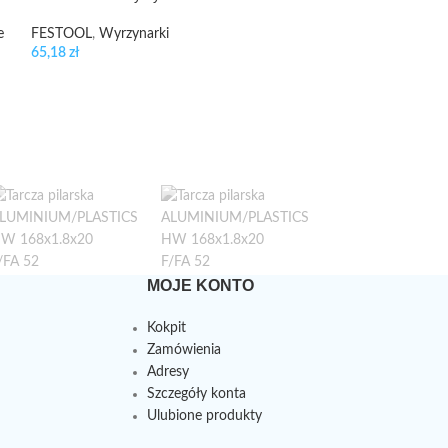
WYPRZEDANE
e
FESTOOL
,
Wyrzynarki
Brzeszczot do wy
65,18
zł
75/2.8 R/5
FESTOOL
,
Wyrzyn
85,96
zł
MOJE KONTO
Kokpit
Zamówienia
Adresy
Szczegóły konta
Ulubione produkty