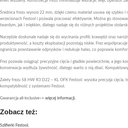
efekt wizualny. Konstrukcja frezu minimalizuje wibracje, więc operator z
Średnica frezu wynosi 22 mm, dzięki czemu materiał usuwa się szybko i
wrzecionach Festool i pozwala pracować efektywnie. Można go stosować
twardym, jak i miękkim, dlatego nadaje się do różnych projektów stolarsk
Narzędzie doskonale nadaje się do wycinania profili, krawędzi oraz naro
produktywność, a koszty eksploatacji pozostają niskie. Frez współpracuj
ogranicza powstawanie odprysków i redukuje hałas, co poprawia komfort
Frez pozwala osiągnąć precyzyjne cięcia i gładkie powierzchnie, a jego ko
konserwacja wydłuża żywotność, dlatego warto o nią dbać. Kompaktowy r
Zalety frezu S8 HW R3 D22 – KL OFK Festool: wysoka precyzja cięcia, trw
kompatybilność z systemami Festool.
Gwarancja all-inclusive
–> więcej informacji.
Zobacz też:
Szlifierki Festool.