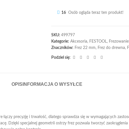
16
Osób ogląda teraz ten produkt!
SKU:
499797
Kategorie:
Akcesoria
,
FESTOOL
,
Frezowanie
Znaczników:
Frez 22 mm
,
Frez do drewna
,
F
Podziel się:
OPIS
INFORMACJA O WYSYŁCE
e łączy precyzję i trwałość, dlatego sprawdza się w wymagających zasto
acę. Dzięki specjalnej geometrii ostrzy frez pozwala tworzyć zaokrąglen