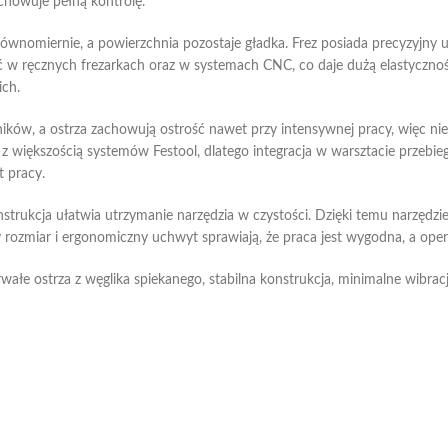
achowuje pełną kontrolę.
 równomiernie, a powierzchnia pozostaje gładka. Frez posiada precyzyj
 w ręcznych frezarkach oraz w systemach CNC, co daje dużą elastyczno
ich.
żników, a ostrza zachowują ostrość nawet przy intensywnej pracy, więc n
e z większością systemów Festool, dlatego integracja w warsztacie przeb
 pracy.
nstrukcja ułatwia utrzymanie narzędzia w czystości. Dzięki temu narzędzie
ozmiar i ergonomiczny uchwyt sprawiają, że praca jest wygodna, a opera
ałe ostrza z węglika spiekanego, stabilna konstrukcja, minimalne wibrac