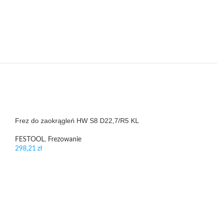
Frez do zaokrągleń HW S8 D22,7/R5 KL
SYSTAINER SYS
FESTOOL
,
Frezowanie
FESTOOL
,
Systai
298,21
zł
390,33
zł