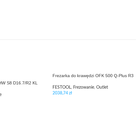
Frezarka do krawędzi OFK 500 Q-Plus R3
 HW S8 D16.7/R2 KL
FESTOOL
,
Frezowanie
,
Outlet
2038,74
zł
e