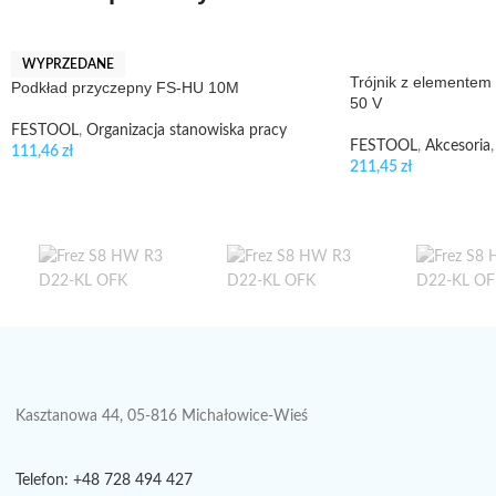
WYPRZEDANE
Trójnik z elemente
Podkład przyczepny FS-HU 10M
50 V
FESTOOL
,
Organizacja stanowiska pracy
FESTOOL
,
Akcesoria
,
111,46
zł
211,45
zł
Kasztanowa 44, 05-816 Michałowice-Wieś
Telefon: +48 728 494 427