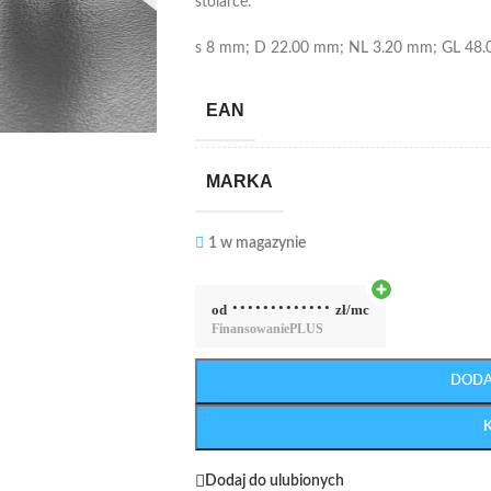
stolarce.
s 8 mm; D 22.00 mm; NL 3.20 mm; GL 48
EAN
MARKA
1 w magazynie
·············
od
zł/mc
Finansowanie
PLUS
DODA
Dodaj do ulubionych