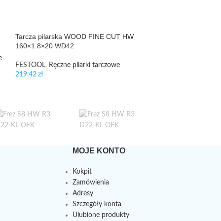
Bit TX 20-50 CE
Tarcza pilarska WOOD FINE CUT HW
160×1.8×20 WD42
FESTOOL
,
Wierce
60,44
zł
e
FESTOOL
,
Ręczne pilarki tarczowe
219,42
zł
MOJE KONTO
Kokpit
Zamówienia
Adresy
Szczegóły konta
Ulubione produkty