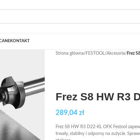
CANE
KONTAKT
Strona główna
/
FESTOOL
/
Akcesoria
/
Frez 
Frez S8 HW R3 
289,04
zł
Frez S8 HW R3 D22-KL OFK Festool zapewnia
trwały, stabilny i odporny na zużycie. Spra