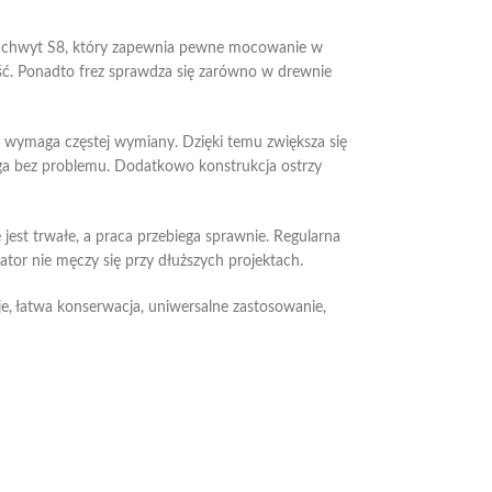
ny uchwyt S8, który zapewnia pewne mocowanie w
ść. Ponadto frez sprawdza się zarówno w drewnie
ie wymaga częstej wymiany. Dzięki temu zwiększa się
iega bez problemu. Dodatkowo konstrukcja ostrzy
 jest trwałe, a praca przebiega sprawnie. Regularna
tor nie męczy się przy dłuższych projektach.
je, łatwa konserwacja, uniwersalne zastosowanie,