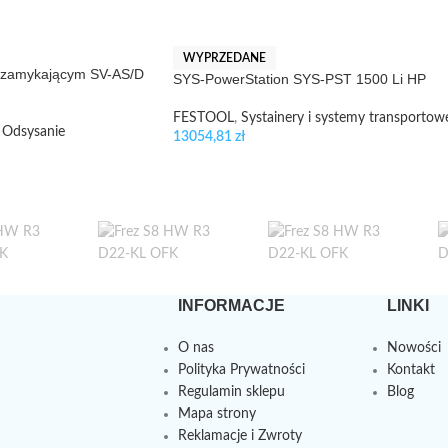
WYPRZEDANE
m zamykającym SV-AS/D
SYS-PowerStation SYS-PST 1500 Li HP
FESTOOL
,
Systainery i systemy transportow
Odsysanie
13054,81
zł
INFORMACJE
LINKI
O nas
Nowości
Polityka Prywatności
Kontakt
Regulamin sklepu
Blog
Mapa strony
Reklamacje i Zwroty