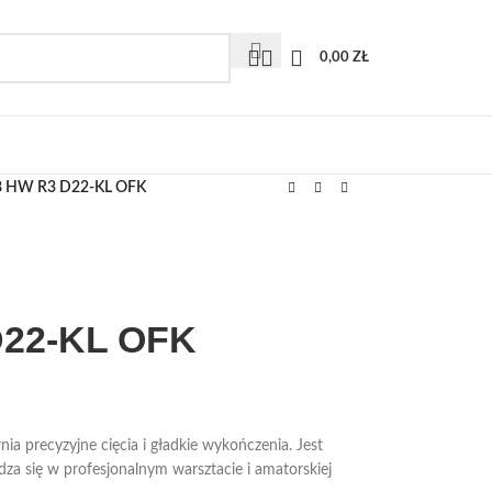
0,00
ZŁ
S8 HW R3 D22-KL OFK
D22-KL OFK
 precyzyjne cięcia i gładkie wykończenia. Jest
wdza się w profesjonalnym warsztacie i amatorskiej