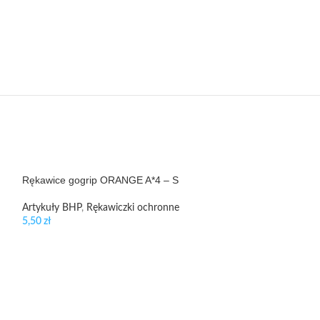
Rękawice gogrip ORANGE A*4 – S
WYPRZEDANE
Preparat regener
Artykuły BHP
,
Rękawiczki ochronne
5,50
zł
Rio Verde
,
Płyn do
32,37
zł