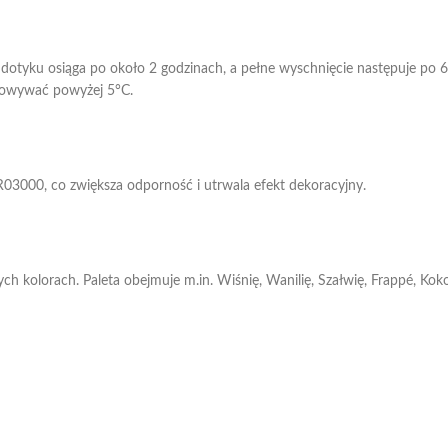
 w dotyku osiąga po około 2 godzinach, a pełne wyschnięcie następuje p
chowywać powyżej 5°C.
03000, co zwiększa odporność i utrwala efekt dekoracyjny.
 kolorach. Paleta obejmuje m.in. Wiśnię, Wanilię, Szałwię, Frappé, Kokos