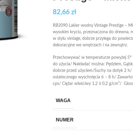
82,66
zł
RB2090 Lakier wodny Vintage Prestige – Ml
wysokim kryciu, przeznaczona do drewna, me
w stylu vintage, dobrze przylega do powier
dekoracyjne we wnętrzach i na zewnątrz.
Przechowywać w temperaturze powyżej 5° 
do użycia/ Nakładać można: Pędzlem, Gąb
dobrze przed użyciem/Suchy na dotyk 2 h/ 
ostatecznego wyschnięcia 6 – 8 h/ Zawarto
cps/ Ciężar właściwy 1,2
±
0,2 g/cm³/ Glos
WAGA
NUMER