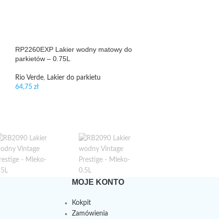
RP2260EXP Lakier wodny matowy do
RP1160EXP Lakie
parkietów – 0.75L
parkietów – 0.75
Rio Verde
,
Lakier do parkietu
Rio Verde
,
Lakier 
64,75
zł
64,75
zł
MOJE KONTO
Kokpit
Zamówienia