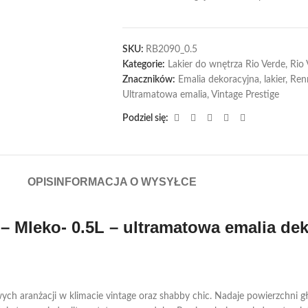
SKU:
RB2090_0.5
Kategorie:
Lakier do wnętrza Rio Verde
,
Rio 
Znaczników:
Emalia dekoracyjna
,
lakier
,
Renn
Ultramatowa emalia
,
Vintage Prestige
Podziel się:
OPIS
INFORMACJA O WYSYŁCE
– Mleko- 0.5L – ultramatowa emalia de
ch aranżacji w klimacie vintage oraz shabby chic. Nadaje powierzchni głę