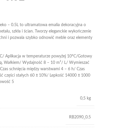
eko – 0.5L to ultramatowa emalia dekoracyjna o
talu, szkła i ścian. Tworzy eleganckie wykończenie
zchni i pozwala szybko odnowić meble oraz elementy
C/ Aplikacja w temperaturze powyżej 10°C/Gotowy
ką, Wałkiem/ Wydajność 8 – 10 m²/ L/ Wymieszać
Czas schnięcia między warstwami 4 – 6 h/ Czas
ść części stałych 60
±
10%/ Lepkość 14000
±
1000
owość 5
0,5 kg
RB2090_0.5