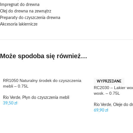
Impregnat do drewna
Olej do drewna na zewnątrz
Preparaty do czyszczenia drewna
Akcesoria lakiernicze
Może spodoba się również…
RR1050 Naturalny środek do czyszczenia
WYPRZEDANE
mebli – 0.75L
RC2030 – Lakier wo
wosk. – 0.75L
Rio Verde
,
Płyn do czyszczenia mebli
39,50
zł
Rio Verde
,
Oleje do d
69,90
zł