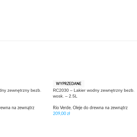
WYPRZEDANE
dny zewnętrzny bezb.
RC2030 – Lakier wodny zewnętrzny bezb.
wosk. – 2.5L
rewna na zewnątrz
Rio Verde
,
Oleje do drewna na zewnątrz
209,00
zł