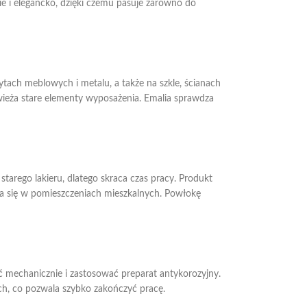
ie i elegancko, dzięki czemu pasuje zarówno do
ytach meblowych i metalu, a także na szkle, ścianach
wieża stare elementy wyposażenia. Emalia sprawdza
arego lakieru, dlatego skraca czas pracy. Produkt
za się w pomieszczeniach mieszkalnych. Powłokę
ć mechanicznie i zastosować preparat antykorozyjny.
h, co pozwala szybko zakończyć pracę.