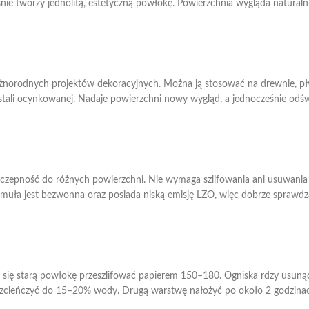
śnie tworzy jednolitą, estetyczną powłokę. Powierzchnia wygląda naturaln
 różnorodnych projektów dekoracyjnych. Można ją stosować na drewnie, pł
 stali ocynkowanej. Nadaje powierzchni nowy wygląd, a jednocześnie odś
zepność do różnych powierzchni. Nie wymaga szlifowania ani usuwania st
ormuła jest bezwonna oraz posiada niską emisję LZO, więc dobrze sprawd
ą się starą powłokę przeszlifować papierem 150–180. Ogniska rdzy usuną
ozcieńczyć do 15–20% wody. Drugą warstwę nałożyć po około 2 godzinac