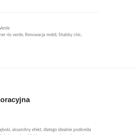
Verde
er rio verde
,
Renowacja mebli
,
Shabby chic
,
koracyjna
boki, aksamitny efekt, dlatego idealnie podkreśla