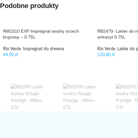
Podobne produkty
RM1510 EXP Impregnat wodny orzech
RB2470- Lakier do r
brązowy – 0.75L
antracyt 0.75L
Rio Verde
,
Impregnat do drewna
Rio Verde
,
Lakier do p
44,90
zł
120,00
zł