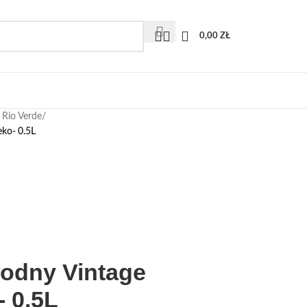
0,00
ZŁ
 Rio Verde
/
eko- 0.5L
odny Vintage
- 0.5L