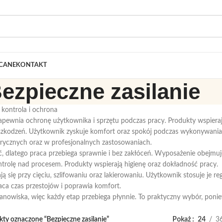
CANE
KONTAKT
ezpieczne zasilanie
 kontrola i ochrona
zapewnia ochronę użytkownika i sprzętu podczas pracy. Produkty wspieraj
zkodzeń. Użytkownik zyskuje komfort oraz spokój podczas wykonywania z
trycznych oraz w profesjonalnych zastosowaniach.
 dlatego praca przebiega sprawnie i bez zakłóceń. Wyposażenie obejmuj
trolę nad procesem. Produkty wspierają higienę oraz dokładność pracy.
 się przy cięciu, szlifowaniu oraz lakierowaniu. Użytkownik stosuje je re
aca czas przestojów i poprawia komfort.
tanowiska, więc każdy etap przebiega płynnie. To praktyczny wybór, pon
ty oznaczone “Bezpieczne zasilanie”
Pokaż
24
3