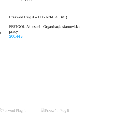
Przewód Plug it – H05 RN-F/4 (3×1)
FESTOOL
,
Akcesoria
,
Organizacja stanowiska
pracy
a
200,44
zł