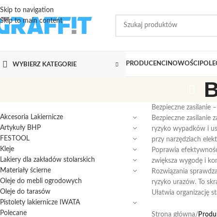
Skip to navigation
Skip to main content
PRODUCENCI
NOWOŚCI
POLE
WYBIERZ KATEGORIE
B
Bezpieczne zasilanie –
Akcesoria Lakiernicze
Bezpieczne zasilanie 
Artykuły BHP
ryzyko wypadków i us
FESTOOL
przy narzędziach elek
Kleje
Poprawia efektywność,
Lakiery dla zakładów stolarskich
zwiększa wygodę i kon
Materiały ścierne
Rozwiązania sprawdzają
Oleje do mebli ogrodowych
ryzyko urazów. To skr
Oleje do tarasów
Ułatwia organizację s
Pistolety lakiernicze IWATA
Polecane
Strona główna
/
Produk