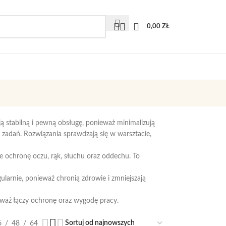
0,00
ZŁ
ą stabilną i pewną obsługę, ponieważ minimalizują
adań. Rozwiązania sprawdzają się w warsztacie,
e ochronę oczu, rąk, słuchu oraz oddechu. To
gularnie, ponieważ chronią zdrowie i zmniejszają
ieważ łączy ochronę oraz wygodę pracy.
6
48
64