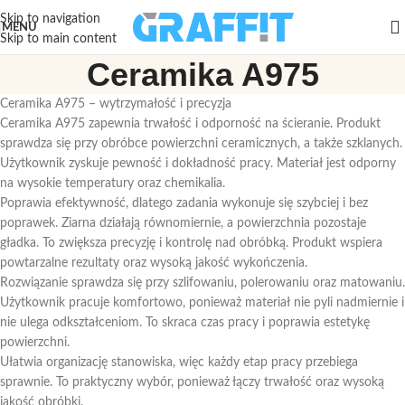
Skip to navigation
MENU
Skip to main content
Ceramika A975
Ceramika A975 – wytrzymałość i precyzja
Ceramika A975 zapewnia trwałość i odporność na ścieranie. Produkt
sprawdza się przy obróbce powierzchni ceramicznych, a także szklanych.
Użytkownik zyskuje pewność i dokładność pracy. Materiał jest odporny
na wysokie temperatury oraz chemikalia.
Poprawia efektywność, dlatego zadania wykonuje się szybciej i bez
poprawek. Ziarna działają równomiernie, a powierzchnia pozostaje
gładka. To zwiększa precyzję i kontrolę nad obróbką. Produkt wspiera
powtarzalne rezultaty oraz wysoką jakość wykończenia.
Rozwiązanie sprawdza się przy szlifowaniu, polerowaniu oraz matowaniu.
Użytkownik pracuje komfortowo, ponieważ materiał nie pyli nadmiernie i
nie ulega odkształceniom. To skraca czas pracy i poprawia estetykę
powierzchni.
Ułatwia organizację stanowiska, więc każdy etap pracy przebiega
sprawnie. To praktyczny wybór, ponieważ łączy trwałość oraz wysoką
jakość obróbki.