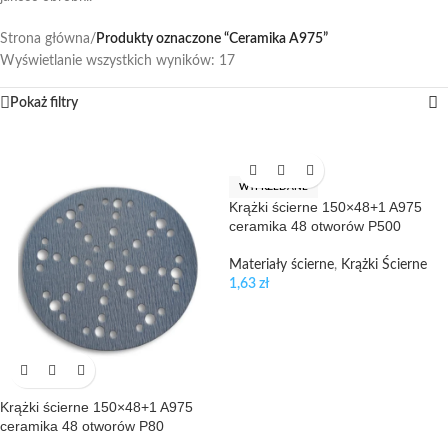
Strona główna
/
Produkty oznaczone “Ceramika A975”
Wyświetlanie wszystkich wyników: 17
Pokaż filtry
WYPRZEDANE
Krążki ścierne 150×48+1 A975
ceramika 48 otworów P500
Materiały ścierne
,
Krążki Ścierne
1,63
zł
Krążki ścierne 150×48+1 A975
ceramika 48 otworów P80