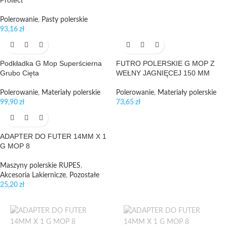
Protect
Polerowanie
,
Pasty polerskie
93,16
zł
Podkładka G Mop Superścierna
FUTRO POLERSKIE G MOP Z
Grubo Cięta
WEŁNY JAGNIĘCEJ 150 MM
Polerowanie
,
Materiały polerskie
Polerowanie
,
Materiały polerskie
99,90
zł
73,65
zł
ADAPTER DO FUTER 14MM X 1
G MOP 8
Maszyny polerskie RUPES
,
Akcesoria Lakiernicze
,
Pozostałe
25,20
zł