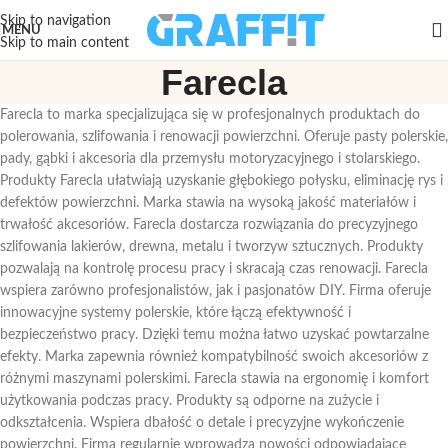
Skip to navigation
MENU
Skip to main content
Farecla
Farecla to marka specjalizująca się w profesjonalnych produktach do
polerowania, szlifowania i renowacji powierzchni. Oferuje pasty polerskie,
pady, gąbki i akcesoria dla przemysłu motoryzacyjnego i stolarskiego.
Produkty Farecla ułatwiają uzyskanie głębokiego połysku, eliminację rys i
defektów powierzchni. Marka stawia na wysoką jakość materiałów i
trwałość akcesoriów. Farecla dostarcza rozwiązania do precyzyjnego
szlifowania lakierów, drewna, metalu i tworzyw sztucznych. Produkty
pozwalają na kontrolę procesu pracy i skracają czas renowacji. Farecla
wspiera zarówno profesjonalistów, jak i pasjonatów DIY. Firma oferuje
innowacyjne systemy polerskie, które łączą efektywność i
bezpieczeństwo pracy. Dzięki temu można łatwo uzyskać powtarzalne
efekty. Marka zapewnia również kompatybilność swoich akcesoriów z
różnymi maszynami polerskimi. Farecla stawia na ergonomię i komfort
użytkowania podczas pracy. Produkty są odporne na zużycie i
odkształcenia. Wspiera dbałość o detale i precyzyjne wykończenie
powierzchni. Firma regularnie wprowadza nowości odpowiadające