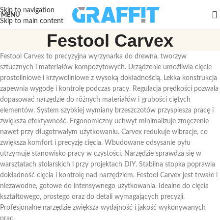
Skip to navigation
MENU
Skip to main content
Festool Carvex
Festool Carvex to precyzyjna wyrzynarka do drewna, tworzyw
sztucznych i materiałów kompozytowych. Urządzenie umożliwia cięcie
prostoliniowe i krzywoliniowe z wysoką dokładnością. Lekka konstrukcja
zapewnia wygodę i kontrolę podczas pracy. Regulacja prędkości pozwala
dopasować narzędzie do różnych materiałów i grubości ciętych
elementów. System szybkiej wymiany brzeszczotów przyspiesza pracę i
zwiększa efektywność. Ergonomiczny uchwyt minimalizuje zmęczenie
nawet przy długotrwałym użytkowaniu. Carvex redukuje wibracje, co
zwiększa komfort i precyzję cięcia. Wbudowane odsysanie pyłu
utrzymuje stanowisko pracy w czystości. Narzędzie sprawdza się w
warsztatach stolarskich i przy projektach DIY. Stabilna stopka poprawia
dokładność cięcia i kontrolę nad narzędziem. Festool Carvex jest trwałe i
niezawodne, gotowe do intensywnego użytkowania. Idealne do cięcia
kształtowego, prostego oraz do detali wymagających precyzji.
Profesjonalne narzędzie zwiększa wydajność i jakość wykonywanych
prac.