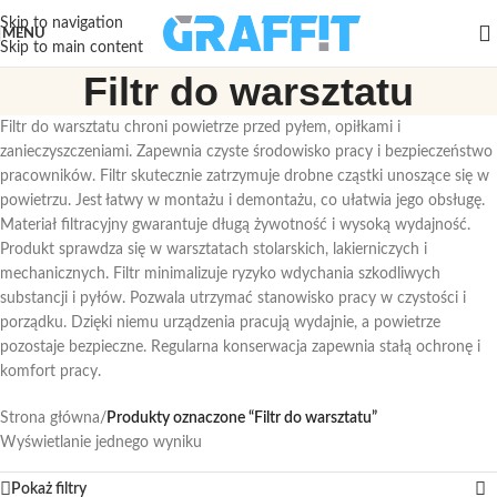
Skip to navigation
MENU
Skip to main content
Filtr do warsztatu
Filtr do warsztatu chroni powietrze przed pyłem, opiłkami i
zanieczyszczeniami. Zapewnia czyste środowisko pracy i bezpieczeństwo
pracowników. Filtr skutecznie zatrzymuje drobne cząstki unoszące się w
powietrzu. Jest łatwy w montażu i demontażu, co ułatwia jego obsługę.
Materiał filtracyjny gwarantuje długą żywotność i wysoką wydajność.
Produkt sprawdza się w warsztatach stolarskich, lakierniczych i
mechanicznych. Filtr minimalizuje ryzyko wdychania szkodliwych
substancji i pyłów. Pozwala utrzymać stanowisko pracy w czystości i
porządku. Dzięki niemu urządzenia pracują wydajnie, a powietrze
pozostaje bezpieczne. Regularna konserwacja zapewnia stałą ochronę i
komfort pracy.
Strona główna
/
Produkty oznaczone “Filtr do warsztatu”
Wyświetlanie jednego wyniku
Pokaż filtry