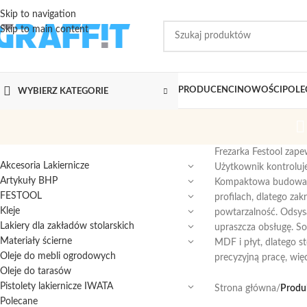
Skip to navigation
Skip to main content
PRODUCENCI
NOWOŚCI
POLE
WYBIERZ KATEGORIE
Frezarka Festool zapew
Akcesoria Lakiernicze
Użytkownik kontroluje
Artykuły BHP
Kompaktowa budowa uł
FESTOOL
profilach, dlatego za
Kleje
powtarzalność. Odsysa
Lakiery dla zakładów stolarskich
upraszcza obsługę. S
Materiały ścierne
MDF i płyt, dlatego s
Oleje do mebli ogrodowych
precyzyjną pracę, wię
Oleje do tarasów
Pistolety lakiernicze IWATA
Strona główna
/
Produk
Polecane