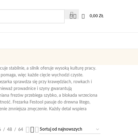
0,00
ZŁ
uje stabilnie, a silnik oferuje wysoką kulturę pracy.
i pomaga, więc każde cięcie wychodzi czyste.
arka sprawdza się przy krawędziach, rowkach i
onieważ prowadnice i szyny gwarantują
miana frezów przebiega szybko, a blokada wrzeciona
ość. Frezarka Festool pasuje do drewna litego,
żenie zmniejsza zmęczenie. Każdy detal wspiera
6
48
64