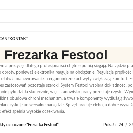
CANE
KONTAKT
Frezarka Festool
nia precyzję, dlatego profesjonaliści chętnie po nią sięgają. Narzędzie prac
 obroty, ponieważ elektronika reaguje na obciążenie. Regulacja prędkośc
atwia manewrowanie, a ergonomiczne uchwyty zwiększają komfort. Frez
kres zastosowań pozostaje szeroki. System Festool wspiera dokładność, p
nie pyłu działa skutecznie, więc stanowisko pracy pozostaje czyste. Wy
olidna obudowa chroni mechanizm, a trwałe komponenty wydłużają żywotn
tolarz zyskuje uniwersalne narzędzie. Sprzęt pracuje cicho, a dobre wywa
c efekt spełnia wysokie oczekiwania.
ty oznaczone “Frezarka Festool”
Pokaż
24
3