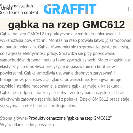
Skip to navigation
MENU
Skip to main content
gąbka na rzep GMC612
Gąbka na rzep GMC612 to praktyczne narzędzie do polerowania i
wykańczania powierzchni. Montaż na rzep pozwala łatwo ją zamocować
na padzie polerskim. Gąbka równomiernie rozprowadza pastę polerską,
co zwiększa efektywność pracy. Sprawdza się przy polerowaniu
samochodów, drewna, metalu i tworzyw sztucznych. Materiał gąbki jest
elastyczny, co umożliwia precyzyjne dopasowanie do konturów
powierzchni. Gąbka umożliwia usuwanie drobnych zarysowań i
hologramów, pozostawiając gładką powierzchnię. Rzep gwarantuje
szybkie i stabilne mocowanie, a zmiana gąbki zajmuje kilka sekund.
Gąbka jest odporna na zużycie i łatwa w utrzymaniu czystości. Działa
efektywnie zarówno ręcznie, jak i z polerką. Dzięki GMC612 praca staje
się szybsza, a efekt bardziej profesjonalny.
Strona główna
/
Produkty oznaczone “gąbka na rzep GMC612”
Wyświetlanie jednego wyniku