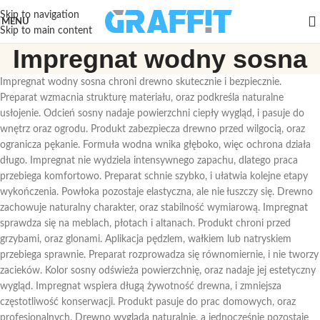
Skip to navigation
MENU
Skip to main content
Impregnat wodny sosna
Impregnat wodny sosna chroni drewno skutecznie i bezpiecznie.
Preparat wzmacnia strukturę materiału, oraz podkreśla naturalne
usłojenie. Odcień sosny nadaje powierzchni ciepły wygląd, i pasuje do
wnętrz oraz ogrodu. Produkt zabezpiecza drewno przed wilgocią, oraz
ogranicza pękanie. Formuła wodna wnika głęboko, więc ochrona działa
długo. Impregnat nie wydziela intensywnego zapachu, dlatego praca
przebiega komfortowo. Preparat schnie szybko, i ułatwia kolejne etapy
wykończenia. Powłoka pozostaje elastyczna, ale nie łuszczy się. Drewno
zachowuje naturalny charakter, oraz stabilność wymiarową. Impregnat
sprawdza się na meblach, płotach i altanach. Produkt chroni przed
grzybami, oraz glonami. Aplikacja pędzlem, wałkiem lub natryskiem
przebiega sprawnie. Preparat rozprowadza się równomiernie, i nie tworzy
zacieków. Kolor sosny odświeża powierzchnię, oraz nadaje jej estetyczny
wygląd. Impregnat wspiera długą żywotność drewna, i zmniejsza
częstotliwość konserwacji. Produkt pasuje do prac domowych, oraz
profesjonalnych. Drewno wygląda naturalnie, a jednocześnie pozostaje