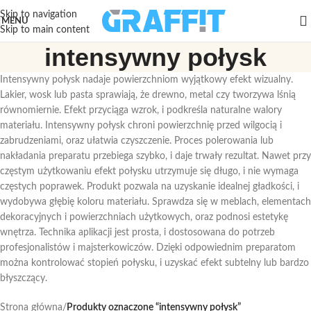
Skip to navigation
MENU
Skip to main content
intensywny połysk
Intensywny połysk nadaje powierzchniom wyjątkowy efekt wizualny.
Lakier, wosk lub pasta sprawiają, że drewno, metal czy tworzywa lśnią
równomiernie. Efekt przyciąga wzrok, i podkreśla naturalne walory
materiału. Intensywny połysk chroni powierzchnię przed wilgocią i
zabrudzeniami, oraz ułatwia czyszczenie. Proces polerowania lub
nakładania preparatu przebiega szybko, i daje trwały rezultat. Nawet przy
częstym użytkowaniu efekt połysku utrzymuje się długo, i nie wymaga
częstych poprawek. Produkt pozwala na uzyskanie idealnej gładkości, i
wydobywa głębię koloru materiału. Sprawdza się w meblach, elementach
dekoracyjnych i powierzchniach użytkowych, oraz podnosi estetykę
wnętrza. Technika aplikacji jest prosta, i dostosowana do potrzeb
profesjonalistów i majsterkowiczów. Dzięki odpowiednim preparatom
można kontrolować stopień połysku, i uzyskać efekt subtelny lub bardzo
błyszczący.
Strona główna
/
Produkty oznaczone “intensywny połysk”