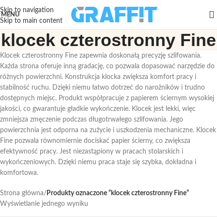
Skip to navigation
MENU
Skip to main content
klocek czterostronny Fine
Klocek czterostronny Fine zapewnia doskonałą precyzję szlifowania.
Każda strona oferuje inną gradację, co pozwala dopasować narzędzie do
różnych powierzchni. Konstrukcja klocka zwiększa komfort pracy i
stabilność ruchu. Dzięki niemu łatwo dotrzeć do narożników i trudno
dostępnych miejsc. Produkt współpracuje z papierem ściernym wysokiej
jakości, co gwarantuje gładkie wykończenie. Klocek jest lekki, więc
zmniejsza zmęczenie podczas długotrwałego szlifowania. Jego
powierzchnia jest odporna na zużycie i uszkodzenia mechaniczne. Klocek
Fine pozwala równomiernie dociskać papier ścierny, co zwiększa
efektywność pracy. Jest niezastąpiony w pracach stolarskich i
wykończeniowych. Dzięki niemu praca staje się szybka, dokładna i
komfortowa.
Strona główna
/
Produkty oznaczone “klocek czterostronny Fine”
Wyświetlanie jednego wyniku