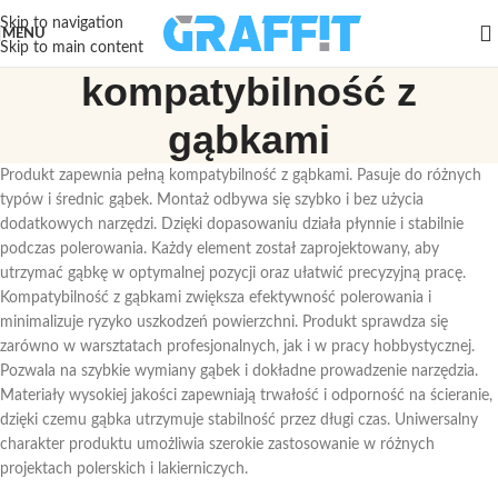
Skip to navigation
MENU
Skip to main content
kompatybilność z
gąbkami
Produkt zapewnia pełną kompatybilność z gąbkami. Pasuje do różnych
typów i średnic gąbek. Montaż odbywa się szybko i bez użycia
dodatkowych narzędzi. Dzięki dopasowaniu działa płynnie i stabilnie
podczas polerowania. Każdy element został zaprojektowany, aby
utrzymać gąbkę w optymalnej pozycji oraz ułatwić precyzyjną pracę.
Kompatybilność z gąbkami zwiększa efektywność polerowania i
minimalizuje ryzyko uszkodzeń powierzchni. Produkt sprawdza się
zarówno w warsztatach profesjonalnych, jak i w pracy hobbystycznej.
Pozwala na szybkie wymiany gąbek i dokładne prowadzenie narzędzia.
Materiały wysokiej jakości zapewniają trwałość i odporność na ścieranie,
dzięki czemu gąbka utrzymuje stabilność przez długi czas. Uniwersalny
charakter produktu umożliwia szerokie zastosowanie w różnych
projektach polerskich i lakierniczych.