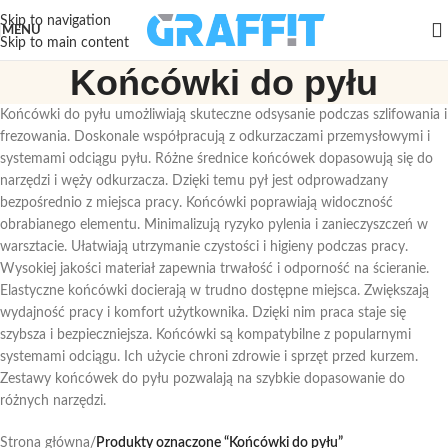
Skip to navigation
MENU
Skip to main content
Końcówki do pyłu
Końcówki do pyłu umożliwiają skuteczne odsysanie podczas szlifowania i
frezowania. Doskonale współpracują z odkurzaczami przemysłowymi i
systemami odciągu pyłu. Różne średnice końcówek dopasowują się do
narzędzi i węży odkurzacza. Dzięki temu pył jest odprowadzany
bezpośrednio z miejsca pracy. Końcówki poprawiają widoczność
obrabianego elementu. Minimalizują ryzyko pylenia i zanieczyszczeń w
warsztacie. Ułatwiają utrzymanie czystości i higieny podczas pracy.
Wysokiej jakości materiał zapewnia trwałość i odporność na ścieranie.
Elastyczne końcówki docierają w trudno dostępne miejsca. Zwiększają
wydajność pracy i komfort użytkownika. Dzięki nim praca staje się
szybsza i bezpieczniejsza. Końcówki są kompatybilne z popularnymi
systemami odciągu. Ich użycie chroni zdrowie i sprzęt przed kurzem.
Zestawy końcówek do pyłu pozwalają na szybkie dopasowanie do
różnych narzędzi.
Strona główna
/
Produkty oznaczone “Końcówki do pyłu”