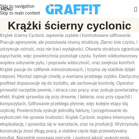
Skip to navigation
MENU
Skip to main content
Krążki ścierny cyclonic
Krążek ścierny Cyclonic zapewnia szybkie i kontrolowane szlifowanie.
Pracuje agresywnie, ale pozostawia równą strukturę. Ziarno tnie czysto, i
utrzymuje ostrość, oraz nie traci wydajności. Otwarta struktura ogranicza
zapychanie, więc powierzchnia pozostaje czysta. System wielootworowy
wspiera odsysanie pyłu, i poprawia widoczność, oraz zwiększa komfort.
Krążek pasuje do szlifierek mimośrodowych, i trzyma się stabilnie dzięki
rzepowi. Montaż zajmuje chwilę, a wymiana przebiega szybko. Elastyczny
podkład dopasowuje się do kształtu, ale zachowuje kontrolę. Operator
prowadzi narzędzie pewnie, i skraca czas pracy, oraz zyskuje powtarzalny
efekt. Krążek sprawdza się przy drewnie, i lakierze, oraz przy szpachli i
kompozytach. Szlifowanie przebiega płynnie, więc kolejne etapy idą
szybciej. Powierzchnia zyskuje jednolitą fakturę, i przygotowanie do
wykończeń nie sprawia trudności. Krążek Cyclonic wspiera intensywną
eksploatację, i sprawdza się w warsztacie, oraz na produkcji. Wytrzymała
konstrukcja znosi długą pracę, a stabilne cięcie daje przewidywalny
rezultat. Narzędzie poprawia precyzję, i podnosi jakość wykończenia,