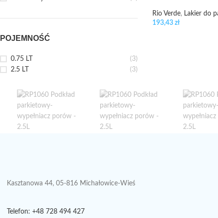
Rio Verde
,
Lakier do p
193,43
zł
POJEMNOŚĆ
0.75 LT
(3)
2.5 LT
(3)
Kasztanowa 44, 05-816 Michałowice-Wieś
Telefon: +48 728 494 427