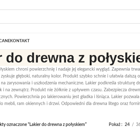
CANE
KONTAKT
r do drewna z połysk
łyskiem chroni powierzchnię i nadaje jej elegancki wygląd. Zapewnia trwa
yskuje głęboki, naturalny kolor. Produkt szybko schnie i ułatwia dalszą 
na zarysowania i uszkodzenia mechaniczne. Lakier podkreśla strukturę 
k i na zewnątrz. Produkt nie żółknie z upływem czasu. Zabezpiecza drew
nych. Powierzchnia po lakierowaniu jest gładka i lśniąca. Lakier pozwal
 do mebli, ram okiennych i drzwi. Odpowiedni dla drewna litego oraz forn
ty oznaczone “Lakier do drewna z połyskiem”
Pokaż
24
3