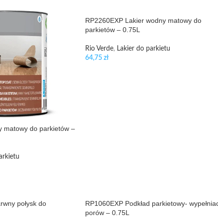
RP2260EXP Lakier wodny matowy do
parkietów – 0.75L
Rio Verde
,
Lakier do parkietu
64,75
zł
 matowy do parkietów –
arkietu
rwny połysk do
RP1060EXP Podkład parkietowy- wypełnia
porów – 0.75L