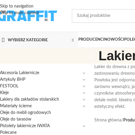
Skip to navigation
Skip to main content
PRODUCENCI
NOWOŚCI
POLE
WYBIERZ KATEGORIE
Lakie
Lakier do drewna z po
Akcesoria Lakiernicze
zastosowaniu drewno z
Artykuły BHP
Powłoka jest odporna 
FESTOOL
zarówno wewnątrz, ja
Kleje
czynników atmosferycz
Lakiery dla zakładów stolarskich
detale mebli. Idealny
Materiały ścierne
estetyczny efekt.
Oleje do mebli ogrodowych
Oleje do tarasów
Strona główna
/
Produk
Pistolety lakiernicze IWATA
Polecane