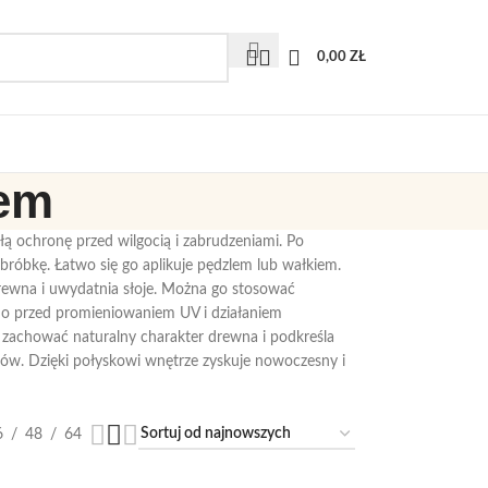
0,00
ZŁ
iem
łą ochronę przed wilgocią i zabrudzeniami. Po
obróbkę. Łatwo się go aplikuje pędzlem lub wałkiem.
drewna i uwydatnia słoje. Można go stosować
no przed promieniowaniem UV i działaniem
a zachować naturalny charakter drewna i podkreśla
irów. Dzięki połyskowi wnętrze zyskuje nowoczesny i
6
48
64