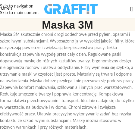
Skip to navigation
MENU
Skip to main content
Maska 3M
Maska 3M skutecznie chroni drogi oddechowe przed pyłem, oparami i
szkodliwymi substancjami. Wyposażono ją w wysokiej jakości filtry, które
oczyszczają powietrze i zwiększają bezpieczeństwo pracy. Lekka
konstrukcja zapewnia wygodę przez cały dzień. Regulowane paski
dopasowują maskę do różnych kształtów twarzy. Ergonomiczny design
nie ogranicza ruchów i ułatwia oddychanie. Filtry wymienia się szybko, a
utrzymanie maski w czystości jest proste. Materiały są trwałe i odporne
na uszkodzenia. Maska dobrze przylega i nie przesuwa się podczas pracy.
Zapewnia komfort malowania, szlifowania i innych prac warsztatowych.
Redukuje zmęczenie twarzy i poprawia koncentrację. Kompaktowa
forma ułatwia przechowywanie i transport. Idealnie nadaje się do użytku
w warsztacie, na budowie i w domu. Chroni zdrowie i zwiększa
efektywność pracy. Ułatwia precyzyjne wykonywanie zadań bez ryzyka
kontaktu ze szkodliwymi substancjami. Maskę można stosować w
różnych warunkach i przy różnych materiałach.