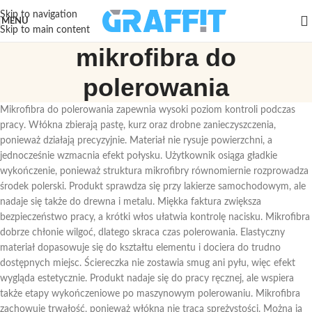
Skip to navigation
MENU
Skip to main content
mikrofibra do
polerowania
Mikrofibra do polerowania zapewnia wysoki poziom kontroli podczas
pracy. Włókna zbierają pastę, kurz oraz drobne zanieczyszczenia,
ponieważ działają precyzyjnie. Materiał nie rysuje powierzchni, a
jednocześnie wzmacnia efekt połysku. Użytkownik osiąga gładkie
wykończenie, ponieważ struktura mikrofibry równomiernie rozprowadza
środek polerski. Produkt sprawdza się przy lakierze samochodowym, ale
nadaje się także do drewna i metalu. Miękka faktura zwiększa
bezpieczeństwo pracy, a krótki włos ułatwia kontrolę nacisku. Mikrofibra
dobrze chłonie wilgoć, dlatego skraca czas polerowania. Elastyczny
materiał dopasowuje się do kształtu elementu i dociera do trudno
dostępnych miejsc. Ściereczka nie zostawia smug ani pyłu, więc efekt
wygląda estetycznie. Produkt nadaje się do pracy ręcznej, ale wspiera
także etapy wykończeniowe po maszynowym polerowaniu. Mikrofibra
zachowuje trwałość, ponieważ włókna nie tracą sprężystości. Można ją