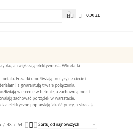
0,00
ZŁ
ją szybko, a zwiększają efektywność. Wkrętarki
metalu. Frezarki umożliwiają precyzyjne cięcie i
teriałami, a gwarantują trwałe połączenia.
możliwiają wiercenie w betonie, a zachowują moc i
zwalają zachować porządek w warsztacie.
zia elektryczne poprawiają jakość pracy, a skracają
6
48
64