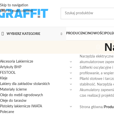
Skip to navigation
Skip to main content
PRODUCENCI
NOWOŚCI
POLE
WYBIERZ KATEGORIE
N
Narzędzia elektryczne 
Akcesoria Lakiernicze
akumulatorowe zapewn
Artykuły BHP
Szlifierki oscylacyjne
FESTOOL
profilowanie, a wspie
Kleje
Pilarki stołowe i tar
Lakiery dla zakładów stolarskich
stabilność. Narzędzi
Materiały ścierne
Akumulatory zapewniaj
Oleje do mebli ogrodowych
czas realizacji projekt
Oleje do tarasów
Pistolety lakiernicze IWATA
Strona główna
/
Produk
Polecane