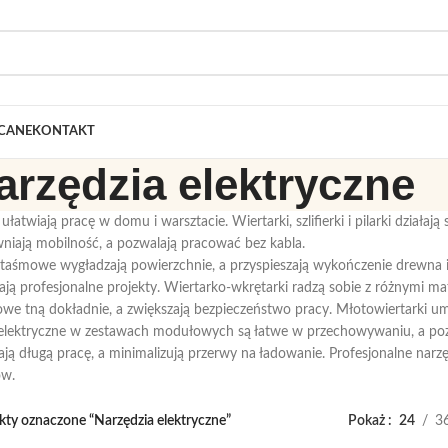
CANE
KONTAKT
arzędzia elektryczne
ułatwiają pracę w domu i warsztacie. Wiertarki, szlifierki i pilarki działa
iają mobilność, a pozwalają pracować bez kabla.
 i taśmowe wygładzają powierzchnie, a przyspieszają wykończenie drewna i 
rają profesjonalne projekty. Wiertarko-wkrętarki radzą sobie z różnymi ma
czowe tną dokładnie, a zwiększają bezpieczeństwo pracy. Młotowiertarki u
a elektryczne w zestawach modułowych są łatwe w przechowywaniu, a po
ą długą pracę, a minimalizują przerwy na ładowanie. Profesjonalne narzęd
ów.
ty oznaczone “Narzędzia elektryczne”
Pokaż
24
3