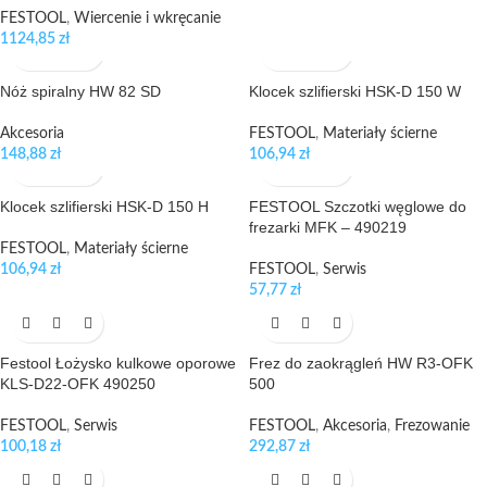
FESTOOL
,
Wiercenie i wkręcanie
1124,85
zł
Nóż spiralny HW 82 SD
Klocek szlifierski HSK-D 150 W
Akcesoria
FESTOOL
,
Materiały ścierne
148,88
zł
106,94
zł
Klocek szlifierski HSK-D 150 H
FESTOOL Szczotki węglowe do
frezarki MFK – 490219
FESTOOL
,
Materiały ścierne
106,94
zł
FESTOOL
,
Serwis
57,77
zł
Festool Łożysko kulkowe oporowe
Frez do zaokrągleń HW R3-OFK
KLS-D22-OFK 490250
500
FESTOOL
,
Serwis
FESTOOL
,
Akcesoria
,
Frezowanie
100,18
zł
292,87
zł