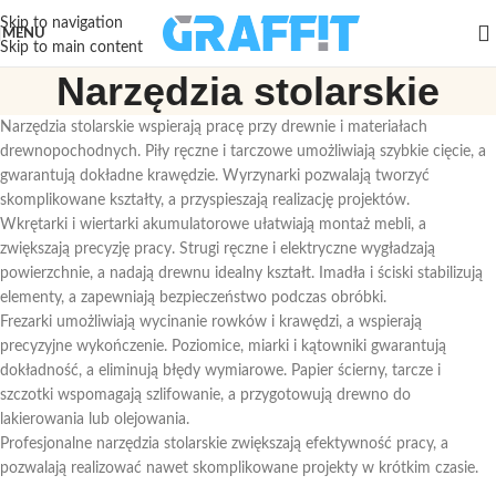
Skip to navigation
MENU
Skip to main content
Narzędzia stolarskie
Narzędzia stolarskie wspierają pracę przy drewnie i materiałach
drewnopochodnych. Piły ręczne i tarczowe umożliwiają szybkie cięcie, a
gwarantują dokładne krawędzie. Wyrzynarki pozwalają tworzyć
skomplikowane kształty, a przyspieszają realizację projektów.
Wkrętarki i wiertarki akumulatorowe ułatwiają montaż mebli, a
zwiększają precyzję pracy. Strugi ręczne i elektryczne wygładzają
powierzchnie, a nadają drewnu idealny kształt. Imadła i ściski stabilizują
elementy, a zapewniają bezpieczeństwo podczas obróbki.
Frezarki umożliwiają wycinanie rowków i krawędzi, a wspierają
precyzyjne wykończenie. Poziomice, miarki i kątowniki gwarantują
dokładność, a eliminują błędy wymiarowe. Papier ścierny, tarcze i
szczotki wspomagają szlifowanie, a przygotowują drewno do
lakierowania lub olejowania.
Profesjonalne narzędzia stolarskie zwiększają efektywność pracy, a
pozwalają realizować nawet skomplikowane projekty w krótkim czasie.