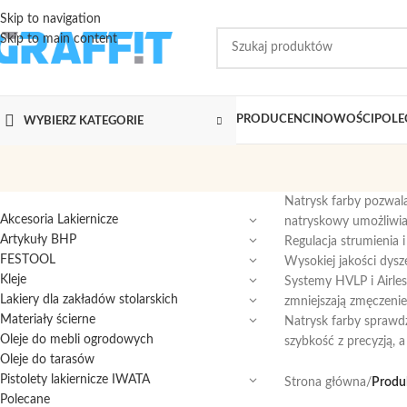
Skip to navigation
Skip to main content
PRODUCENCI
NOWOŚCI
POLE
WYBIERZ KATEGORIE
Natrysk farby pozwal
Akcesoria Lakiernicze
natryskowy umożliwia 
Artykuły BHP
Regulacja strumienia 
FESTOOL
Wysokiej jakości dysze
Kleje
Systemy HVLP i Airles
Lakiery dla zakładów stolarskich
zmniejszają zmęczenie
Materiały ścierne
Natrysk farby sprawdz
Oleje do mebli ogrodowych
szybkość z precyzją, 
Oleje do tarasów
Pistolety lakiernicze IWATA
Strona główna
/
Produk
Polecane