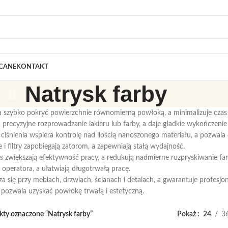
CANE
KONTAKT
Natrysk farby
a szybko pokryć powierzchnie równomierną powłoką, a minimalizuje czas 
precyzyjne rozprowadzanie lakieru lub farby, a daje gładkie wykończenie
i ciśnienia wspiera kontrolę nad ilością nanoszonego materiału, a pozwal
 i filtry zapobiegają zatorom, a zapewniają stałą wydajność.
s zwiększają efektywność pracy, a redukują nadmierne rozpryskiwanie farb
 operatora, a ułatwiają długotrwałą pracę.
a się przy meblach, drzwiach, ścianach i detalach, a gwarantuje profesjo
a pozwala uzyskać powłokę trwałą i estetyczną.
ty oznaczone “Natrysk farby”
Pokaż
24
3