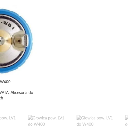
o W400
IWATA
,
Akcesoria do
ch