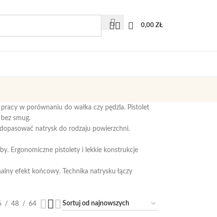
0,00
ZŁ
pracy w porównaniu do wałka czy pędzla. Pistolet
 bez smug.
a dopasować natrysk do rodzaju powierzchni.
y. Ergonomiczne pistolety i lekkie konstrukcje
nalny efekt końcowy. Technika natrysku łączy
6
48
64