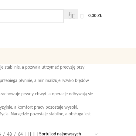
0,00
ZŁ
e stabilnie, a pozwala utrzymać precyzję przy
 przebiega płynnie, a minimalizuje ryzyko błędów
k zachowuje pewny chwyt, a operacje odbywają się
zyjnie, a komfort pracy pozostaje wysoki.
ia. Narzędzie pozostaje stabilne, a obsługa jest
6
48
64