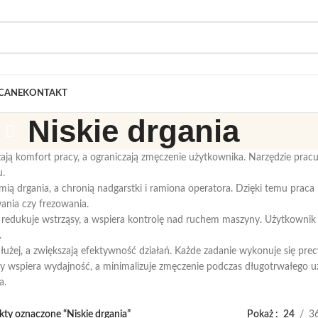
CANE
KONTAKT
Niskie drgania
zają komfort pracy, a ograniczają zmęczenie użytkownika. Narzędzie pracuj
u.
mią drgania, a chronią nadgarstki i ramiona operatora. Dzięki temu praca
wania czy frezowania.
a redukuje wstrząsy, a wspiera kontrolę nad ruchem maszyny. Użytkowni
.
użej, a zwiększają efektywność działań. Każde zadanie wykonuje się precy
 wspiera wydajność, a minimalizuje zmęczenie podczas długotrwałego użyc
a.
ty oznaczone “Niskie drgania”
Pokaż
24
3