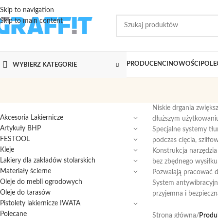
Skip to navigation
Skip to main content
PRODUCENCI
NOWOŚCI
POLE
WYBIERZ KATEGORIE
Niskie drgania zwięks
Akcesoria Lakiernicze
dłuższym użytkowani
Artykuły BHP
Specjalne systemy tłu
FESTOOL
podczas cięcia, szlifo
Kleje
Konstrukcja narzędzi
Lakiery dla zakładów stolarskich
bez zbędnego wysiłku
Materiały ścierne
Pozwalają pracować dł
Oleje do mebli ogrodowych
System antywibracyjny
Oleje do tarasów
przyjemna i bezpieczn
Pistolety lakiernicze IWATA
Polecane
Strona główna
/
Produk